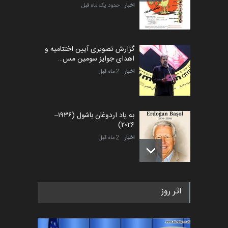
اخبار
حدود یک ماه قبل
گزارش تصویری آیین اختتامیه و
اهدای جوایز سومین مس…
اخبار
2 ماه قبل
به یاد اردوغان باشول (۱۹۳۶–
۲۰۲۶)
اخبار
2 ماه قبل
رویداد کارگاهی کارتون و پوستر
اثر روز
«ایران سربلند» به ا…
اخبار
5 ماه قبل