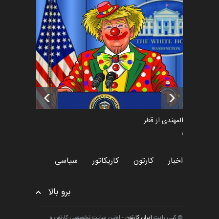
فراخوان رویداد کارگاهی کارتون و
پوستر "ایران سربل…
اخبار
6 ماه قبل
تسلیت به همکار | سهراب خیری
اخبار
6 ماه قبل
سعد المهندی از قطر
سیاسی
اخبار
کارتون
کاریکاتور
سیاسی
برو بالا
© کپی رایت
ایران کارتون
- اولین سایت تخصصی کارتون و