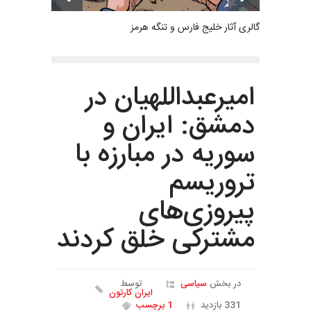
گالری آثار خلیج فارس و تنگه هرمز
امیرعبداللهیان در
دمشق: ایران و
سوریه در مبارزه با
تروریسم
پیروزی‌های
مشترکی خلق کردند
در بخش
سیاسی
توسط
ایران کارتون
331 بازدید
1 برچسب