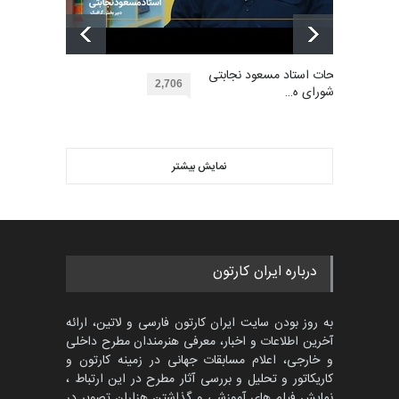
مسابقه بین‌المللی کارتون آیدین
دوغان، ترکیه،…
بهترین آثار کارتون جهان بخش -
مهلت
توضیحات استاد مسعود نجابتی
2 ماه دیگر
453
2,706
عضو شورای ه…
گالری
حدود یک ماه قبل
ویدیو
پنجمین مسابقۀ بین‌المللی
کارتون CARTUNION ، …
نمایش بیشتر
بهترین آثار کارتون جهان بخش -
مهلت
3 ماه دیگر
452
گالری
حدود یک ماه قبل
مسابقۀ بین‌المللی کارتون و
درباره ایران کارتون
کاریکاتور «البغلی…
مهلت
3 ماه دیگر
به روز بودن سایت ایران کارتون فارسی و لاتین، ارائه
آخرین اطلاعات و اخبار، معرفی هنرمندان مطرح داخلی
و خارجی، اعلام مسابقات جهانی در زمینه کارتون و
کاریکاتور و تحلیل و بررسی آثار مطرح در این ارتباط ،
جشنواره بین‌المللی کارتون
مدارس پرتغال، ۲۰۲۷
نمایش فیلم های آموزشی و گذاشتن هزاران تصویر در