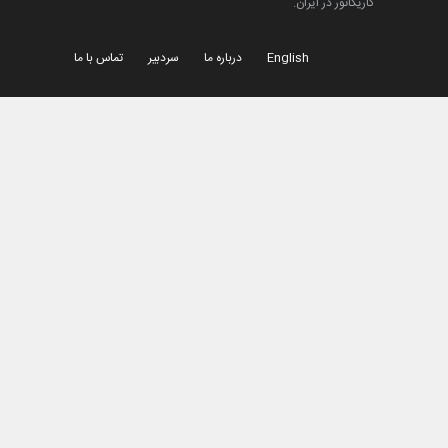
برو بالا
© کپی رایت
ایران کارتون
- اولین سایت تخصصی کارتون و
کاریکاتور در ایران.
English
درباره ما
سردبیر
تماس با ما