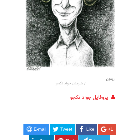
زیتون
/ هنرمند: جواد تکجو
پروفایل جواد تکجو
E-mail
Tweet
Like
+1