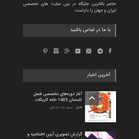
حاضر بالاترین جایگاه در بین سایت های تخصصی
مدارس پرتغال، ۲۰۲۷
ایران و جهان را داراست.
مهلت
4 ماه دیگر
با ما در تماس باشید
پنجمین مسابقۀ بین‌المللی
کارتون طنز «کلاه‌ای…
مهلت
5 ماه دیگر
آخرین اخبار
بیست و هشتمین مسابقه
بین‌المللی آزاد طراحی ط…
آغاز دوره‌های تخصصی فصل
مهلت
5 روز دیگر
تابستان 1405 خانه کاریکات…
اخبار
حدود یک ماه قبل
گزارش تصویری آیین اختتامیه و