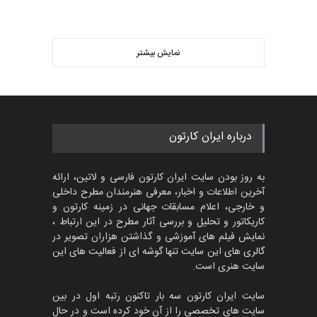
گالری
حدود یک ماه قبل
ویدیو
مسابقه بین‌المللی کارتون آیدین
دوغان، ترکیه،…
نمایش بیشتر
بهترین آثار کارتون جهان بخش -
مهلت
2 ماه دیگر
458
گالری
حدود 23 ساعت قبل
پنجمین مسابقۀ بین‌المللی
درباره ایران کارتون
کارتون CARTUNION ، …
مهلت
3 ماه دیگر
به روز بودن سایت ایران کارتون فارسی و لاتین، ارائه
آخرین اطلاعات و اخبار، معرفی هنرمندان مطرح داخلی
و خارجی، اعلام مسابقات جهانی در زمینه کارتون و
کاریکاتور و تحلیل و بررسی آثار مطرح در این ارتباط ،
مسابقۀ بین‌المللی کارتون و
کاریکاتور «البغلی…
نمایش فیلم های آموزشی و گذاشتن هزاران تصویر در
گالری های این سایت تنها گوشه ای از فعالیت های این
مهلت
3 ماه دیگر
سایت هنری است.
سایت ایران کارتون سه بار تاکنون رتبه اول در بین
سایت های تخصصی را از آن خود کرده است و در حال
جشنواره بین‌المللی کارتون