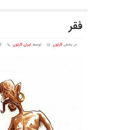
فقر
در بخش
کارتون
توسط
ایران کارتون
10