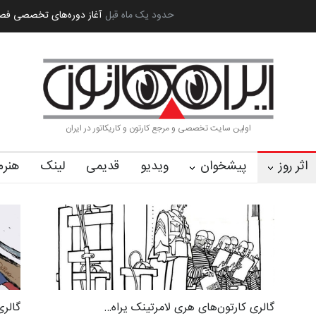
ان سربلند»…
به یاد اردوغان باشول (۱۹۳۶–۲۰۲۶)
حدود یک ماه قبل
گزارش تصویری آیین اختتامی
اولین سایت تخصصی و مرجع کارتون و کاریکاتور در ایران
اثر روز
پیشخوان
ویدیو
قدیمی
لینک
هنرم
گالری کارتون‌های هری لامرتینک یراه…
گالری