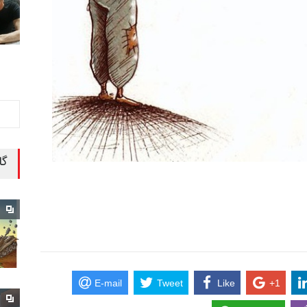
گا
E-mail
Tweet
Like
+1