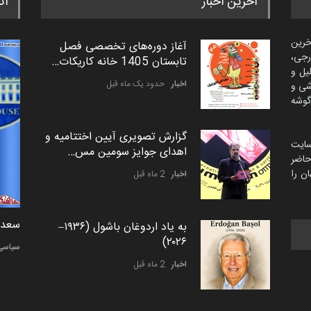
آخرین اخبار
اث
خرین
آغاز دوره‌های تخصصی فصل
رجی،
تابستان 1405 خانه کاریکات…
لیل و
اخبار
حدود یک ماه قبل
شی و
گوشه
گزارش تصویری آیین اختتامیه و
سایت
اهدای جوایز سومین مس…
اضر
ن را
اخبار
2 ماه قبل
دمیر نواک از کرواسی
سعد ا
به یاد اردوغان باشول (۱۹۳۶–
۲۰۲۶)
کارتون
سیاسی
اخبار
2 ماه قبل