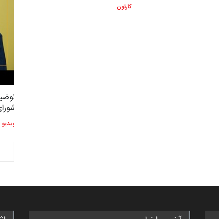
کارتون
توضیحات استاد دوست محمدی عضو
توضیح
2,609
3
شورای هنری…
شورای
ویدیو
ویدیو