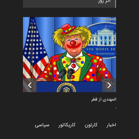
اثر روز
«ایران سربلند» به ا…
اخبار
5 ماه قبل
فراخوان رویداد کارگاهی کارتون و
پوستر "ایران سربل…
اخبار
6 ماه قبل
تسلیت به همکار | سهراب خیری
اخبار
6 ماه قبل
سعد المهندی از قطر
سیاسی
اخبار
کارتون
کاریکاتور
سیاسی