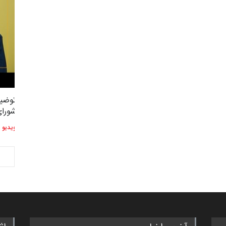
توضیحات استاد دوست محمدی عضو
توضیح
2,604
3
شورای هنری…
شورای
ویدیو
ویدیو