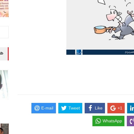
هن
E-mail
Tweet
Like
+1
WhatsApp