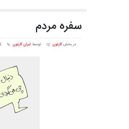
سفره مردم
در بخش
کارتون
توسط
ایران کارتون
85