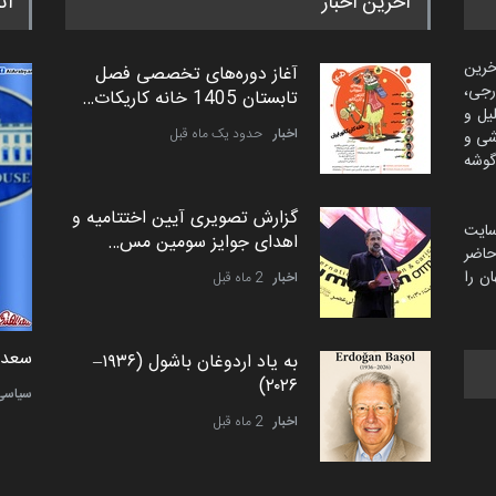
آخرین اخبار
اث
خرین
آغاز دوره‌های تخصصی فصل
رجی،
تابستان 1405 خانه کاریکات…
لیل و
اخبار
حدود یک ماه قبل
شی و
گوشه
گزارش تصویری آیین اختتامیه و
سایت
اهدای جوایز سومین مس…
اضر
ن را
اخبار
2 ماه قبل
دمیر نواک از کرواسی
سعد ا
به یاد اردوغان باشول (۱۹۳۶–
۲۰۲۶)
کارتون
سیاسی
اخبار
2 ماه قبل