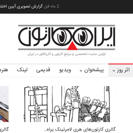
ستر «ایران سربلند»…
به یاد اردوغان باشول (۱۹۳۶–۲۰۲۶)
2 ماه قبل
گزارش تصویری آیین
اولین سایت تخصصی و مرجع کارتون و کاریکاتور در ایران
اثر روز
پیشخوان
ویدیو
قدیمی
لینک
هنرم
گالری کارتون‌های هری لامرتینک یراه…
گالری