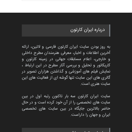
بهترین آثار کارتون جهان بخش -
مهلت
3 ماه دیگر
452
گالری
حدود یک ماه قبل
پنجمین مسابقۀ بین‌المللی
درباره ایران کارتون
کارتون CARTUNION ، …
مهلت
3 ماه دیگر
به روز بودن سایت ایران کارتون فارسی و لاتین، ارائه
آخرین اطلاعات و اخبار، معرفی هنرمندان مطرح داخلی
و خارجی، اعلام مسابقات جهانی در زمینه کارتون و
کاریکاتور و تحلیل و بررسی آثار مطرح در این ارتباط ،
جشنواره بین‌المللی کارتون
مدارس پرتغال، ۲۰۲۷
نمایش فیلم های آموزشی و گذاشتن هزاران تصویر در
گالری های این سایت تنها گوشه ای از فعالیت های این
مهلت
4 ماه دیگر
سایت هنری است.
سایت ایران کارتون سه بار تاکنون رتبه اول در بین
سایت های تخصصی را از آن خود کرده است و در حال
پنجمین مسابقۀ بین‌المللی
حاضر بالاترین جایگاه در بین سایت های تخصصی
کارتون طنز «کلاه‌ای…
ایران و جهان را داراست.
مهلت
5 ماه دیگر