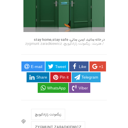
در خانه بمانید، ایمن بمانی، stay home,stay safe
/ هنرمند: زیگمونت زارادکیویچ، zygmunt zaradkiewicz
E-mail
Tweet
Like
+1
Share
Pin it
Telegram
WhatsApp
Viber
زیگمونت زارادکیویچ
ZYGMUNT ZARADKIEWICZ