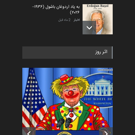
به یاد اردوغان باشول (۱۹۳۶–
۲۰۲۶)
اخبار
2 ماه قبل
رویداد کارگاهی کارتون و پوستر
اثر روز
«ایران سربلند» به ا…
اخبار
6 ماه قبل
فراخوان رویداد کارگاهی کارتون و
پوستر "ایران سربل…
اخبار
6 ماه قبل
تسلیت به همکار | سهراب خیری
اخبار
6 ماه قبل