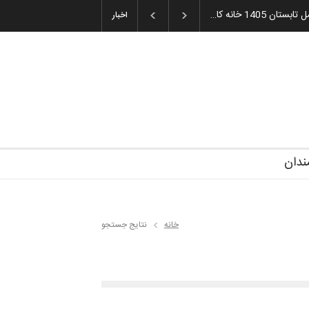
1405 خانه کا…
اخبار
ندان
خانه
نتایج جستجو