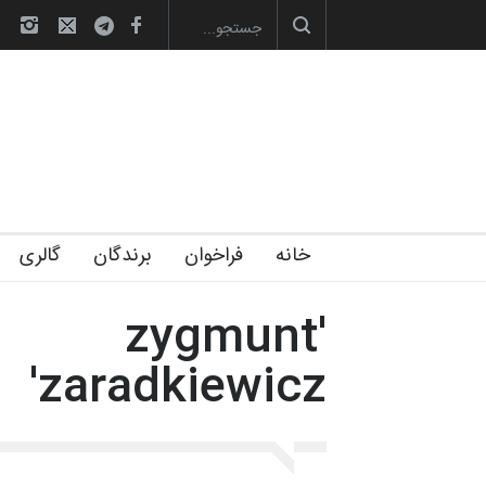
ارگاهی کارتون و پوستر «ایران سربلند»…
به یاد اردوغان باشول (۱۹۳۶–۲۰۲۶)
گ
خانه
فراخوان
برندگان
گالری
'zygmunt
zaradkiewicz'