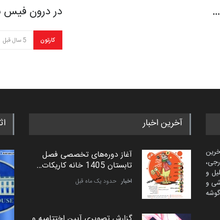
…
در درون فیس بوک، de
کارتون
5 سال قبل
آخرین اخبار
اث
خرین
آغاز دوره‌های تخصصی فصل
رجی،
تابستان 1405 خانه کاریکات…
لیل و
اخبار
حدود یک ماه قبل
شی و
گوشه
گزارش تصویری آیین اختتامیه و