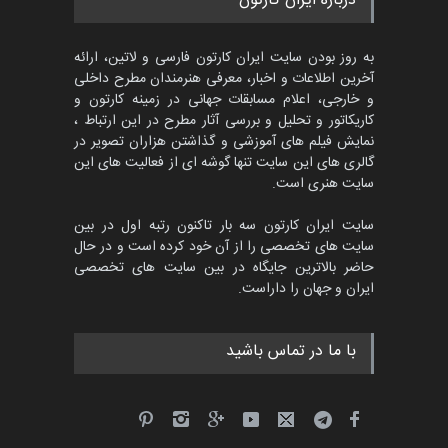
درباره ایران کارتون
دوغان، ترکیه،…
مهلت
2 ماه دیگر
به روز بودن سایت ایران کارتون فارسی و لاتین، ارائه
آخرین اطلاعات و اخبار، معرفی هنرمندان مطرح داخلی
و خارجی، اعلام مسابقات جهانی در زمینه کارتون و
کاریکاتور و تحلیل و بررسی آثار مطرح در این ارتباط ،
مسابقۀ بین‌المللی کارتون و
کاریکاتور «البغلی…
نمایش فیلم های آموزشی و گذاشتن هزاران تصویر در
گالری های این سایت تنها گوشه ای از فعالیت های این
مهلت
3 ماه دیگر
سایت هنری است.
سایت ایران کارتون سه بار تاکنون رتبه اول در بین
سایت های تخصصی را از آن خود کرده است و در حال
پنجمین مسابقۀ بین‌المللی
حاضر بالاترین جایگاه در بین سایت های تخصصی
کارتون CARTUNION ، …
ایران و جهان را داراست.
مهلت
3 ماه دیگر
با ما در تماس باشید
جشنواره بین‌المللی کارتون
مدارس پرتغال، ۲۰۲۷
مهلت
4 ماه دیگر