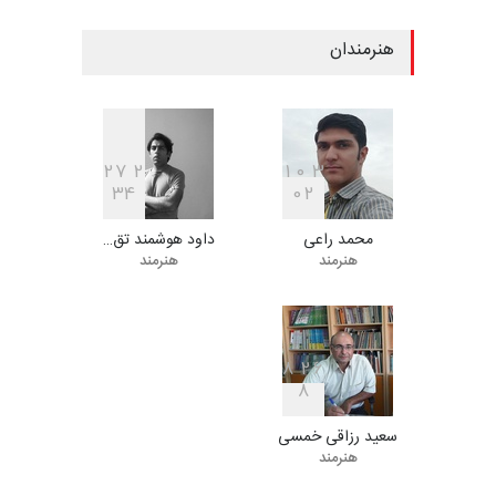
مهلت
7 روز دیگر
هنرمندان
فراخوان مسابقۀ بین‌المللی
کارتون و تصویرگری،…
مهلت
7 روز دیگر
2
7
2
1
0
3
3
4
0
2
محمد راعی
داود هوشمند تق…
ششمین جشنوارۀ بین‌المللی
هنرمند
هنرمند
کارتون «لبخند دریا»…
مهلت
22 روز دیگر
8
2
6
8
دومین جشنواره بین‌المللی طنز
لیمیرا، برزیل، …
سعید رزاقی خمسی
مهلت
22 روز دیگر
هنرمند