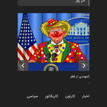
اثر روز
«ایران سربلند» به ا…
اخبار
6 ماه قبل
فراخوان رویداد کارگاهی کارتون و
پوستر "ایران سربل…
اخبار
6 ماه قبل
تسلیت به همکار | سهراب خیری
اخبار
6 ماه قبل
سعد المهندی از قطر
سیاسی
اخبار
کارتون
کاریکاتور
سیاسی