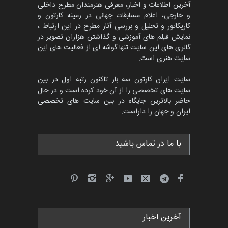
آخرین اطلاعات و اخبار، معرفی هنرمندان مطرح داخلی
و خارجی، اعلام مسابقات جهانی در زمینه کارتون و
کاریکاتور و تحلیل و بررسی آثار مطرح در این ارتباط ،
مسابقۀ بین‌المللی کارتون و
کاریکاتور «البغلی…
نمایش فیلم های آموزشی و گذاشتن هزاران تصویر در
گالری های این سایت تنها گوشه ای از فعالیت های این
مهلت
3 ماه دیگر
سایت هنری است.
سایت ایران کارتون سه بار تاکنون رتبه اول در بین
سایت های تخصصی را از آن خود کرده است و در حال
پنجمین مسابقۀ بین‌المللی
حاضر بالاترین جایگاه در بین سایت های تخصصی
کارتون CARTUNION ، …
ایران و جهان را داراست.
مهلت
3 ماه دیگر
با ما در تماس باشید
جشنواره بین‌المللی کارتون
مدارس پرتغال، ۲۰۲۷
مهلت
4 ماه دیگر
آخرین اخبار
پنجمین مسابقۀ بین‌المللی