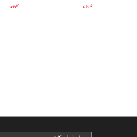
کارتون
کارتون
"مرز" و حریم شخصی
,417
ویدیو