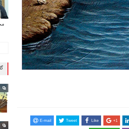
مح
گا
E-mail
Tweet
Like
+1