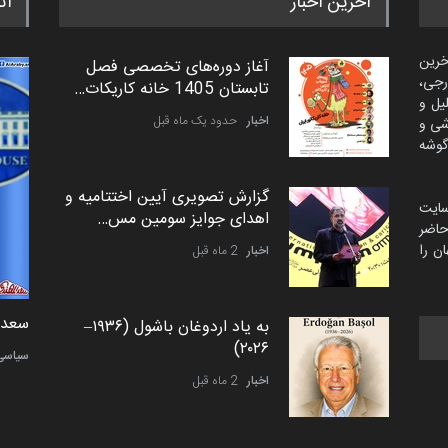
آخرین اخبار
اث
خرین
آغاز دوره‌های تخصصی فصل
رجی،
تابستان 1405 خانه کاریکات…
لیل و
اخبار
حدود یک ماه قبل
شی و
گوشه
گزارش تصویری آیین اختتامیه و
سایت
اهدای جوایز سومین مس…
اضر
ن را
اخبار
2 ماه قبل
دمیر نواک از کرواسی
سعد ا
به یاد اردوغان باشول (۱۹۳۶–
۲۰۲۶)
کارتون
سیاسی
اخبار
2 ماه قبل