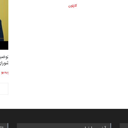
کارتون
توضیحات استاد دوست محمدی عضو
توضیح
2,604
3
شورای هنری…
شورای
ویدیو
ویدیو