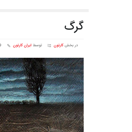
گرگ
در بخش
کارتون
توسط
ایران کارتون
59