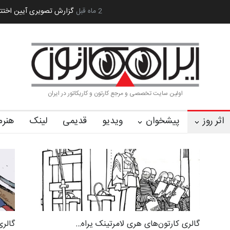
رویداد کارگاهی کارتون و پوستر «ایران سربلند»…
2 ماه قبل
به یاد اردوغان باشول (۱۹۳۶–۲۶
اولین سایت تخصصی و مرجع کارتون و کاریکاتور در ایران
اثر روز
پیشخوان
ویدیو
قدیمی
لینک
هنرم
گالری کارتون‌های هری لامرتینک یراه…
گالری