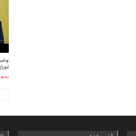
توضیحات استاد دوست محمدی عضو
توضیح
2,604
3
شورای هنری…
شورای
ویدیو
ویدیو