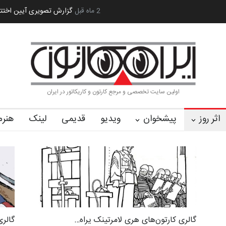
رویداد کارگاهی کارتون و پوستر «ایران سربلند»…
2 ماه قبل
به یاد اردوغان باشول (۱۹۳۶–۲۰۲۶)
اولین سایت تخصصی و مرجع کارتون و کاریکاتور در ایران
اثر روز
پیشخوان
ویدیو
قدیمی
لینک
هنرم
گالری کارتون‌های هری لامرتینک یراه…
گالری