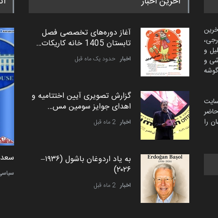
آخرین اخبار
اث
خرین
آغاز دوره‌های تخصصی فصل
رجی،
تابستان 1405 خانه کاریکات…
لیل و
اخبار
حدود یک ماه قبل
شی و
گوشه
گزارش تصویری آیین اختتامیه و
سایت
اهدای جوایز سومین مس…
اضر
ن را
اخبار
2 ماه قبل
دمیر نواک از کرواسی
سعد ا
به یاد اردوغان باشول (۱۹۳۶–
۲۰۲۶)
کارتون
سیاسی
اخبار
2 ماه قبل