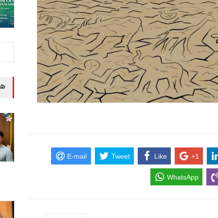
هن
E-mail
Tweet
Like
+1
WhatsApp