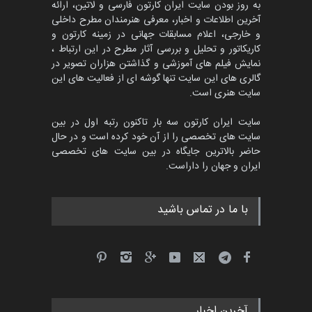
به روز بودن سایت ایران کارتون فارسی و لاتین، ارائه
آخرین اطلاعات و اخبار، معرفی هنرمندان مطرح داخلی
و خارجی، اعلام مسابقات جهانی در زمینه کارتون و
کاریکاتور و تحلیل و بررسی آثار مطرح در این ارتباط ،
پنجمین مسابقۀ بین‌المللی
کارتون CARTUNION ، …
نمایش فیلم های آموزشی و گذاشتن هزاران تصویر در
گالری های این سایت تنها گوشه ای از فعالیت های این
مهلت
3 ماه دیگر
سایت هنری است.
سایت ایران کارتون سه بار تاکنون رتبه اول در بین
سایت های تخصصی را از آن خود کرده است و در حال
جشنواره بین‌المللی کارتون
حاضر بالاترین جایگاه در بین سایت های تخصصی
مدارس پرتغال، ۲۰۲۷
ایران و جهان را داراست.
مهلت
4 ماه دیگر
با ما در تماس باشید
پنجمین مسابقۀ بین‌المللی
کارتون طنز «کلاه‌ای…
مهلت
5 ماه دیگر
آخرین اخبار