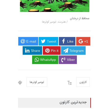
محافظ از درختان
/ هنرمند: لبومیر کوترها
E-mail
Tweet
Like
+1
Share
Pin it
Telegram
WhatsApp
Viber
کارتون
لبومیر کوترها
جدیدترین کارتون