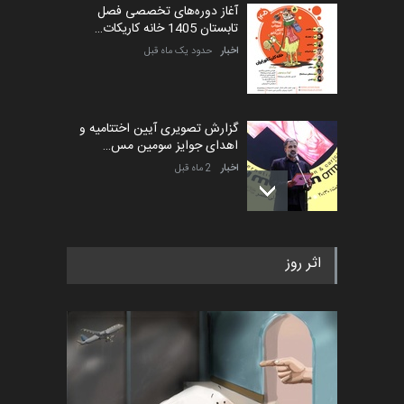
آغاز دوره‌های تخصصی فصل
تابستان 1405 خانه کاریکات…
اخبار
حدود یک ماه قبل
گزارش تصویری آیین اختتامیه و
اهدای جوایز سومین مس…
اخبار
2 ماه قبل
به یاد اردوغان باشول (۱۹۳۶–
اثر روز
۲۰۲۶)
اخبار
2 ماه قبل
رویداد کارگاهی کارتون و پوستر
«ایران سربلند» به ا…
اخبار
6 ماه قبل