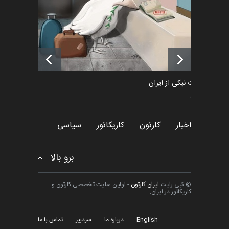
فراخوان رویداد کارگاهی کارتون و
پوستر "ایران سربل…
اخبار
6 ماه قبل
طراوت نیکی از ایران
سیاسی
اخبار
کارتون
کاریکاتور
سیاسی
برو بالا
© کپی رایت
ایران کارتون
- اولین سایت تخصصی کارتون و
کاریکاتور در ایران.
English
درباره ما
سردبیر
تماس با ما