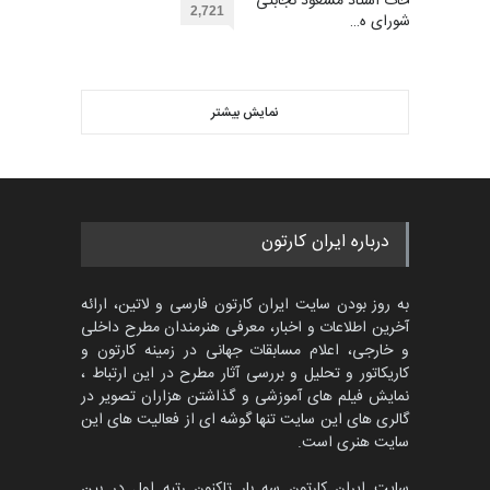
توضیحات استاد مسعود نجابتی
گرگلی باکاس…
2,721
عضو شورای ه…
گالری
29 روز قبل
ویدیو
اولین مسابقۀ بین‌المللی کارتون
کتابخانۀ ممتا…
نمایش بیشتر
بهترین آثار کارتون جهان بخش -
مهلت
2 ماه دیگر
453
گالری
حدود یک ماه قبل
مسابقه بین‌المللی کارتون آیدین
درباره ایران کارتون
دوغان، ترکیه،…
مهلت
2 ماه دیگر
به روز بودن سایت ایران کارتون فارسی و لاتین، ارائه
آخرین اطلاعات و اخبار، معرفی هنرمندان مطرح داخلی
و خارجی، اعلام مسابقات جهانی در زمینه کارتون و
کاریکاتور و تحلیل و بررسی آثار مطرح در این ارتباط ،
پنجمین مسابقۀ بین‌المللی
کارتون CARTUNION ، …
نمایش فیلم های آموزشی و گذاشتن هزاران تصویر در
گالری های این سایت تنها گوشه ای از فعالیت های این
مهلت
3 ماه دیگر
سایت هنری است.
سایت ایران کارتون سه بار تاکنون رتبه اول در بین