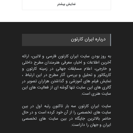
کاریکاتور «البغلی…
نمایش بیشتر
بهترین آثار کارتون جهان بخش -
مهلت
3 ماه دیگر
452
گالری
حدود یک ماه قبل
پنجمین مسابقۀ بین‌المللی
درباره ایران کارتون
کارتون CARTUNION ، …
مهلت
3 ماه دیگر
به روز بودن سایت ایران کارتون فارسی و لاتین، ارائه
آخرین اطلاعات و اخبار، معرفی هنرمندان مطرح داخلی
و خارجی، اعلام مسابقات جهانی در زمینه کارتون و
کاریکاتور و تحلیل و بررسی آثار مطرح در این ارتباط ،
جشنواره بین‌المللی کارتون
مدارس پرتغال، ۲۰۲۷
نمایش فیلم های آموزشی و گذاشتن هزاران تصویر در
گالری های این سایت تنها گوشه ای از فعالیت های این
مهلت
4 ماه دیگر
سایت هنری است.
سایت ایران کارتون سه بار تاکنون رتبه اول در بین
سایت های تخصصی را از آن خود کرده است و در حال
پنجمین مسابقۀ بین‌المللی
حاضر بالاترین جایگاه در بین سایت های تخصصی
کارتون طنز «کلاه‌ای…
ایران و جهان را داراست.
مهلت
5 ماه دیگر