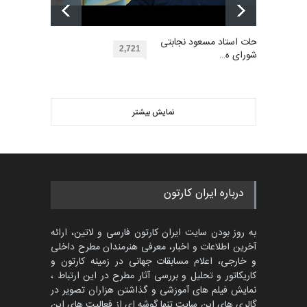
نهمین مسابقۀ بین‌المللی کارتون
آفریقا، مراکش…
گالری آثار منتخب کارتون های
مهلت
توضیحات استاد مسعود نجابتی
2 ماه دیگر
گرگلی باکاس…
2,721
عضو شورای ه…
گالری
29 روز قبل
ویدیو
اولین مسابقۀ بین‌المللی کارتون
کتابخانۀ ممتا…
نمایش بیشتر
بهترین آثار کارتون جهان بخش -
مهلت
2 ماه دیگر
453
گالری
حدود یک ماه قبل
مسابقه بین‌المللی کارتون آیدین
درباره ایران کارتون
دوغان، ترکیه،…
مهلت
2 ماه دیگر
به روز بودن سایت ایران کارتون فارسی و لاتین، ارائه
آخرین اطلاعات و اخبار، معرفی هنرمندان مطرح داخلی
و خارجی، اعلام مسابقات جهانی در زمینه کارتون و
کاریکاتور و تحلیل و بررسی آثار مطرح در این ارتباط ،
مسابقۀ بین‌المللی کارتون و
کاریکاتور «البغلی…
نمایش فیلم های آموزشی و گذاشتن هزاران تصویر در
گالری های این سایت تنها گوشه ای از فعالیت های این