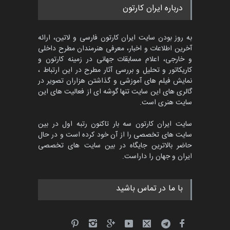
مسابقه بین‌المللی کارتون آیدین
درباره ایران کارتون
دوغان، ترکیه،…
مهلت
2 ماه دیگر
به روز بودن سایت ایران کارتون فارسی و لاتین، ارائه
آخرین اطلاعات و اخبار، معرفی هنرمندان مطرح داخلی
و خارجی، اعلام مسابقات جهانی در زمینه کارتون و
کاریکاتور و تحلیل و بررسی آثار مطرح در این ارتباط ،
مسابقۀ بین‌المللی کارتون و
کاریکاتور «البغلی…
نمایش فیلم های آموزشی و گذاشتن هزاران تصویر در
گالری های این سایت تنها گوشه ای از فعالیت های این
مهلت
3 ماه دیگر
سایت هنری است.
سایت ایران کارتون سه بار تاکنون رتبه اول در بین
سایت های تخصصی را از آن خود کرده است و در حال
پنجمین مسابقۀ بین‌المللی
حاضر بالاترین جایگاه در بین سایت های تخصصی
کارتون CARTUNION ، …
ایران و جهان را داراست.
مهلت
3 ماه دیگر
با ما در تماس باشید
جشنواره بین‌المللی کارتون
مدارس پرتغال، ۲۰۲۷
مهلت
4 ماه دیگر