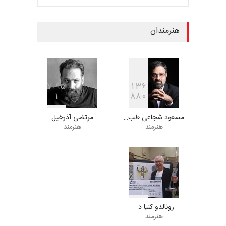
کاریکاتور CIK Damad…
مهلت
7 روز دیگر
هنرمندان
فراخوان مسابقۀ بین‌المللی
کارتون و تصویرگری،…
مهلت
7 روز دیگر
7
9
5
1
3
6
1
8
8
0
مسعود شجاعی طب…
مرتضی آذرخیل
ششمین جشنوارۀ بین‌المللی
هنرمند
هنرمند
کارتون «لبخند دریا»…
مهلت
22 روز دیگر
5
5
9
6
دومین جشنواره بین‌المللی طنز
لیمیرا، برزیل، …
رونالدو کنیا د…
مهلت
22 روز دیگر
هنرمند