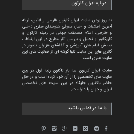
مسابقه بین‌المللی کارتون آیدین
درباره ایران کارتون
دوغان، ترکیه،…
مهلت
2 ماه دیگر
به روز بودن سایت ایران کارتون فارسی و لاتین، ارائه
آخرین اطلاعات و اخبار، معرفی هنرمندان مطرح داخلی
و خارجی، اعلام مسابقات جهانی در زمینه کارتون و
کاریکاتور و تحلیل و بررسی آثار مطرح در این ارتباط ،
مسابقۀ بین‌المللی کارتون و
کاریکاتور «البغلی…
نمایش فیلم های آموزشی و گذاشتن هزاران تصویر در
گالری های این سایت تنها گوشه ای از فعالیت های این
مهلت
3 ماه دیگر
سایت هنری است.
سایت ایران کارتون سه بار تاکنون رتبه اول در بین
سایت های تخصصی را از آن خود کرده است و در حال
پنجمین مسابقۀ بین‌المللی
حاضر بالاترین جایگاه در بین سایت های تخصصی
کارتون CARTUNION ، …
ایران و جهان را داراست.
مهلت
3 ماه دیگر
با ما در تماس باشید
جشنواره بین‌المللی کارتون
مدارس پرتغال، ۲۰۲۷
مهلت
4 ماه دیگر