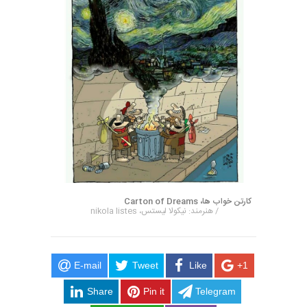
کارتن خواب ها، Carton of Dreams
/ هنرمند: نیکولا لیستس، nikola listes
E-mail
Tweet
Like
+1
Share
Pin it
Telegram