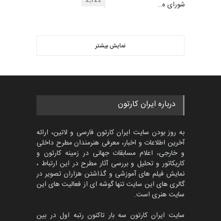
گرگلی باکاس…
2,721
عضو شورای ه…
گالری
30 روز قبل
ویدیو
اولین مسابقۀ بین‌المللی کارتون
کتابخانۀ ممتا…
نمایش بیشتر
بهترین آثار کارتون جهان بخش -
مهلت
2 ماه دیگر
453
گالری
حدود یک ماه قبل
مسابقه بین‌المللی کارتون آیدین
درباره ایران کارتون
دوغان، ترکیه،…
مهلت
2 ماه دیگر
به روز بودن سایت ایران کارتون فارسی و لاتین، ارائه
آخرین اطلاعات و اخبار، معرفی هنرمندان مطرح داخلی
و خارجی، اعلام مسابقات جهانی در زمینه کارتون و
کاریکاتور و تحلیل و بررسی آثار مطرح در این ارتباط ،
پنجمین مسابقۀ بین‌المللی
کارتون CARTUNION ، …
نمایش فیلم های آموزشی و گذاشتن هزاران تصویر در
گالری های این سایت تنها گوشه ای از فعالیت های این
مهلت
3 ماه دیگر
سایت هنری است.
سایت ایران کارتون سه بار تاکنون رتبه اول در بین