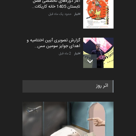
آغاز دوره‌های تخصصی فصل
تابستان 1405 خانه کاریکات…
اخبار
حدود یک ماه قبل
گزارش تصویری آیین اختتامیه و
اهدای جوایز سومین مس…
اخبار
2 ماه قبل
به یاد اردوغان باشول (۱۹۳۶–
اثر روز
۲۰۲۶)
اخبار
2 ماه قبل
رویداد کارگاهی کارتون و پوستر
«ایران سربلند» به ا…
اخبار
6 ماه قبل