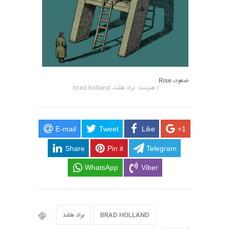
صعود، Rise
/ هنرمند: براد هلند، brad holland
E-mail
Tweet
Like
+1
Share
Pin it
Telegram
WhatsApp
Viber
BRAD HOLLAND
براد هلند