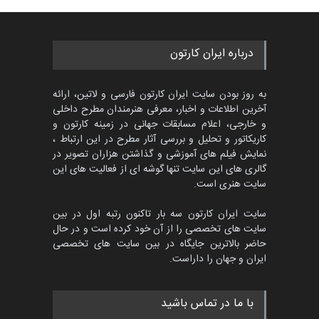
گالری
حدود یک ماه قبل
مسابقه بین‌المللی کارتون آیدین
درباره ایران کارتون
دوغان، ترکیه،…
مهلت
2 ماه دیگر
به روز بودن سایت ایران کارتون فارسی و لاتین، ارائه
آخرین اطلاعات و اخبار، معرفی هنرمندان مطرح داخلی
و خارجی، اعلام مسابقات جهانی در زمینه کارتون و
کاریکاتور و تحلیل و بررسی آثار مطرح در این ارتباط ،
پنجمین مسابقۀ بین‌المللی
کارتون CARTUNION ، …
نمایش فیلم های آموزشی و گذاشتن هزاران تصویر در
گالری های این سایت تنها گوشه ای از فعالیت های این
مهلت
3 ماه دیگر
سایت هنری است.
سایت ایران کارتون سه بار تاکنون رتبه اول در بین
سایت های تخصصی را از آن خود کرده است و در حال
مسابقۀ بین‌المللی کارتون و
حاضر بالاترین جایگاه در بین سایت های تخصصی
کاریکاتور «البغلی…
ایران و جهان را داراست.
مهلت
3 ماه دیگر
با ما در تماس باشید