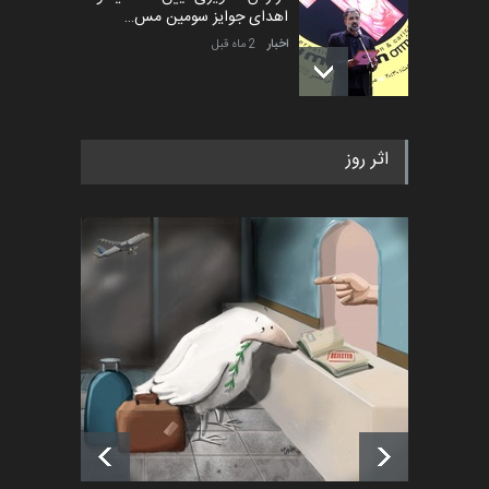
اهدای جوایز سومین مس…
اخبار
2 ماه قبل
به یاد اردوغان باشول (۱۹۳۶–
اثر روز
۲۰۲۶)
اخبار
2 ماه قبل
رویداد کارگاهی کارتون و پوستر
«ایران سربلند» به ا…
اخبار
6 ماه قبل
فراخوان رویداد کارگاهی کارتون و
پوستر "ایران سربل…
اخبار
6 ماه قبل