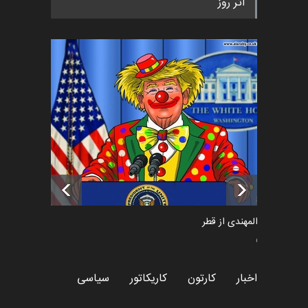
اثر روز
«ایران سربلند» به ا…
اخبار
5 ماه قبل
فراخوان رویداد کارگاهی کارتون و
پوستر "ایران سربل…
اخبار
6 ماه قبل
تسلیت به همکار | سهراب خیری
اخبار
6 ماه قبل
سعد المهندی از قطر
سیاسی
اخبار
کارتون
کاریکاتور
سیاسی