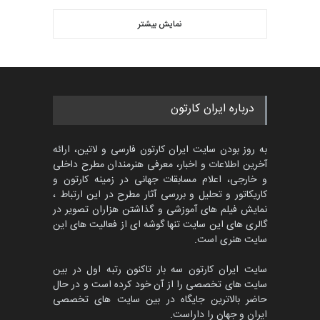
مسابقه بین‌المللی کارتون آیدین
دوغان، ترکیه،…
نمایش بیشتر
بهترین آثار کارتون جهان بخش -
مهلت
2 ماه دیگر
458
گالری
حدود 2 ساعت قبل
مسابقۀ بین‌المللی کارتون و
درباره ایران کارتون
کاریکاتور «البغلی…
مهلت
3 ماه دیگر
به روز بودن سایت ایران کارتون فارسی و لاتین، ارائه
آخرین اطلاعات و اخبار، معرفی هنرمندان مطرح داخلی
و خارجی، اعلام مسابقات جهانی در زمینه کارتون و
کاریکاتور و تحلیل و بررسی آثار مطرح در این ارتباط ،
پنجمین مسابقۀ بین‌المللی
کارتون CARTUNION ، …
نمایش فیلم های آموزشی و گذاشتن هزاران تصویر در
گالری های این سایت تنها گوشه ای از فعالیت های این
مهلت
3 ماه دیگر
سایت هنری است.
سایت ایران کارتون سه بار تاکنون رتبه اول در بین
سایت های تخصصی را از آن خود کرده است و در حال
جشنواره بین‌المللی کارتون
حاضر بالاترین جایگاه در بین سایت های تخصصی
مدارس پرتغال، ۲۰۲۷
ایران و جهان را داراست.