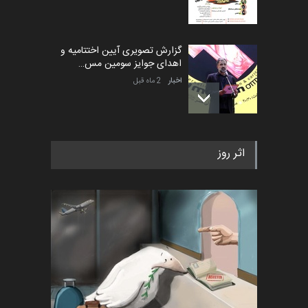
گزارش تصویری آیین اختتامیه و
اهدای جوایز سومین مس…
اخبار
2 ماه قبل
به یاد اردوغان باشول (۱۹۳۶–
اثر روز
۲۰۲۶)
اخبار
2 ماه قبل
رویداد کارگاهی کارتون و پوستر
«ایران سربلند» به ا…
اخبار
6 ماه قبل