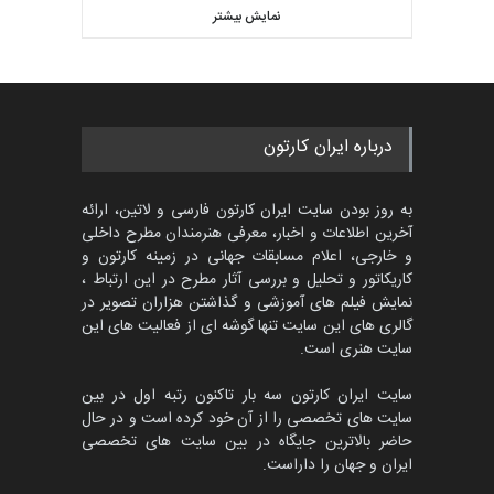
کاریکاتور «البغلی…
نمایش بیشتر
بهترین آثار کارتون جهان بخش -
مهلت
3 ماه دیگر
452
گالری
حدود یک ماه قبل
پنجمین مسابقۀ بین‌المللی
درباره ایران کارتون
کارتون CARTUNION ، …
مهلت
3 ماه دیگر
به روز بودن سایت ایران کارتون فارسی و لاتین، ارائه
آخرین اطلاعات و اخبار، معرفی هنرمندان مطرح داخلی
و خارجی، اعلام مسابقات جهانی در زمینه کارتون و
کاریکاتور و تحلیل و بررسی آثار مطرح در این ارتباط ،
جشنواره بین‌المللی کارتون
مدارس پرتغال، ۲۰۲۷
نمایش فیلم های آموزشی و گذاشتن هزاران تصویر در
گالری های این سایت تنها گوشه ای از فعالیت های این
مهلت
4 ماه دیگر
سایت هنری است.
سایت ایران کارتون سه بار تاکنون رتبه اول در بین
سایت های تخصصی را از آن خود کرده است و در حال
پنجمین مسابقۀ بین‌المللی
حاضر بالاترین جایگاه در بین سایت های تخصصی
کارتون طنز «کلاه‌ای…
ایران و جهان را داراست.
مهلت
5 ماه دیگر