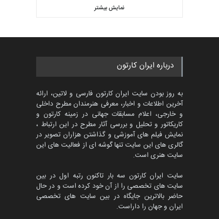
کاریکاتور «البغلی…
نمایش بیشتر
بهترین آثار کارتون جهان بخش -
مهلت
3 ماه دیگر
452
گالری
حدود یک ماه قبل
پنجمین مسابقۀ بین‌المللی
درباره ایران کارتون
کارتون CARTUNION ، …
مهلت
3 ماه دیگر
به روز بودن سایت ایران کارتون فارسی و لاتین، ارائه
آخرین اطلاعات و اخبار، معرفی هنرمندان مطرح داخلی
و خارجی، اعلام مسابقات جهانی در زمینه کارتون و
کاریکاتور و تحلیل و بررسی آثار مطرح در این ارتباط ،
جشنواره بین‌المللی کارتون
مدارس پرتغال، ۲۰۲۷
نمایش فیلم های آموزشی و گذاشتن هزاران تصویر در
گالری های این سایت تنها گوشه ای از فعالیت های این
مهلت
4 ماه دیگر
سایت هنری است.
سایت ایران کارتون سه بار تاکنون رتبه اول در بین
سایت های تخصصی را از آن خود کرده است و در حال
پنجمین مسابقۀ بین‌المللی
حاضر بالاترین جایگاه در بین سایت های تخصصی
کارتون طنز «کلاه‌ای…
ایران و جهان را داراست.
مهلت
5 ماه دیگر