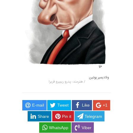
ولادیمیر پوتین
/ هنرمند: پدرو ریبیرو فریرا
E-mail
Tweet
Like
+1
Share
Pin it
Telegram
WhatsApp
Viber