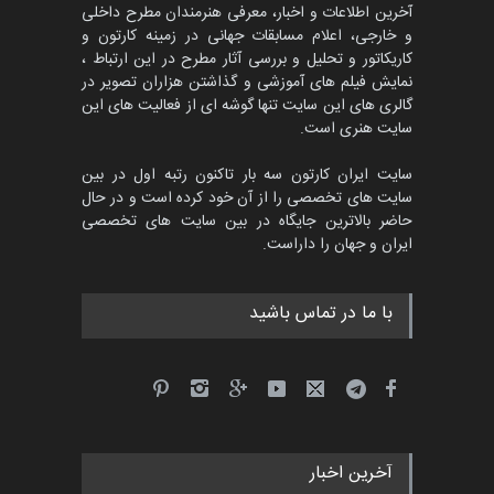
آخرین اطلاعات و اخبار، معرفی هنرمندان مطرح داخلی
و خارجی، اعلام مسابقات جهانی در زمینه کارتون و
کاریکاتور و تحلیل و بررسی آثار مطرح در این ارتباط ،
پنجمین مسابقۀ بین‌المللی
کارتون CARTUNION ، …
نمایش فیلم های آموزشی و گذاشتن هزاران تصویر در
گالری های این سایت تنها گوشه ای از فعالیت های این
مهلت
3 ماه دیگر
سایت هنری است.
سایت ایران کارتون سه بار تاکنون رتبه اول در بین
سایت های تخصصی را از آن خود کرده است و در حال
مسابقۀ بین‌المللی کارتون و
حاضر بالاترین جایگاه در بین سایت های تخصصی
کاریکاتور «البغلی…
ایران و جهان را داراست.
مهلت
3 ماه دیگر
با ما در تماس باشید
جشنواره بین‌المللی کارتون
مدارس پرتغال، ۲۰۲۷
مهلت
4 ماه دیگر
آخرین اخبار
پنجمین مسابقۀ بین‌المللی