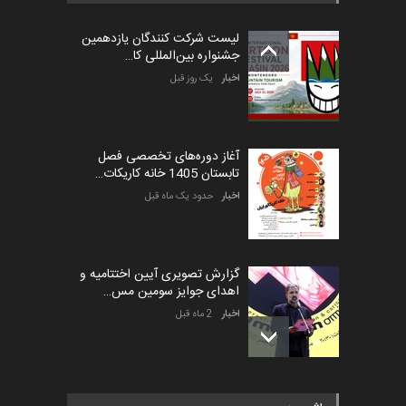
کارتون طنز «کلاه‌ای…
لیست شرکت کنندگان یازدهمین
مهلت
5 ماه دیگر
جشنواره بین‌المللی کا…
اخبار
یک روز قبل
آغاز دوره‌های تخصصی فصل
تابستان 1405 خانه کاریکات…
اخبار
حدود یک ماه قبل
گزارش تصویری آیین اختتامیه و
اهدای جوایز سومین مس…
اخبار
2 ماه قبل
به یاد اردوغان باشول (۱۹۳۶–