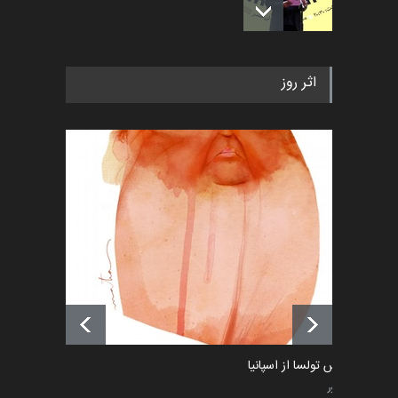
به یاد اردوغان باشول (۱۹۳۶–
اثر روز
۲۰۲۶)
اخبار
2 ماه قبل
رویداد کارگاهی کارتون و پوستر
«ایران سربلند» به ا…
اخبار
6 ماه قبل
فراخوان رویداد کارگاهی کارتون و
پوستر "ایران سربل…
اخبار
6 ماه قبل
ماتیاس تولسا از اسپانیا
کاریکاتور