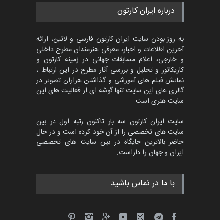
مسابقه بین‌المللی کارتون آیدین
درباره ایران کارتون
دوغان، ترکیه،…
مهلت
2 ماه دیگر
به روز بودن سایت ایران کارتون فارسی و لاتین، ارائه
آخرین اطلاعات و اخبار، معرفی هنرمندان مطرح داخلی
و خارجی، اعلام مسابقات جهانی در زمینه کارتون و
کاریکاتور و تحلیل و بررسی آثار مطرح در این ارتباط ،
مسابقۀ بین‌المللی کارتون و
کاریکاتور «البغلی…
نمایش فیلم های آموزشی و گذاشتن هزاران تصویر در
گالری های این سایت تنها گوشه ای از فعالیت های این
مهلت
3 ماه دیگر
سایت هنری است.
سایت ایران کارتون سه بار تاکنون رتبه اول در بین
سایت های تخصصی را از آن خود کرده است و در حال
پنجمین مسابقۀ بین‌المللی
حاضر بالاترین جایگاه در بین سایت های تخصصی
کارتون CARTUNION ، …
ایران و جهان را داراست.
مهلت
3 ماه دیگر
با ما در تماس باشید
جشنواره بین‌المللی کارتون
مدارس پرتغال، ۲۰۲۷