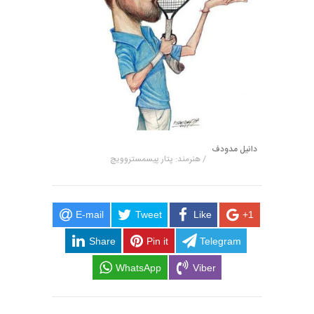
دانیل مدودف
/ هنرمند: پتار پیسمستروویچ
E-mail
Tweet
Like
+1
Share
Pin it
Telegram
WhatsApp
Viber