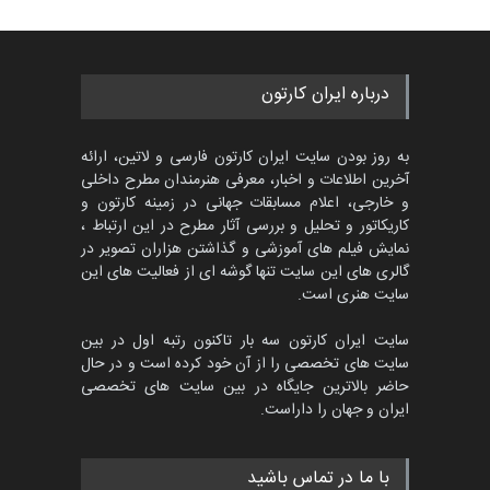
453
گالری
حدود یک ماه قبل
مسابقه بین‌المللی کارتون آیدین
درباره ایران کارتون
دوغان، ترکیه،…
مهلت
2 ماه دیگر
به روز بودن سایت ایران کارتون فارسی و لاتین، ارائه
آخرین اطلاعات و اخبار، معرفی هنرمندان مطرح داخلی
و خارجی، اعلام مسابقات جهانی در زمینه کارتون و
کاریکاتور و تحلیل و بررسی آثار مطرح در این ارتباط ،
پنجمین مسابقۀ بین‌المللی
کارتون CARTUNION ، …
نمایش فیلم های آموزشی و گذاشتن هزاران تصویر در
گالری های این سایت تنها گوشه ای از فعالیت های این
مهلت
3 ماه دیگر
سایت هنری است.
سایت ایران کارتون سه بار تاکنون رتبه اول در بین
سایت های تخصصی را از آن خود کرده است و در حال
مسابقۀ بین‌المللی کارتون و
حاضر بالاترین جایگاه در بین سایت های تخصصی
کاریکاتور «البغلی…
ایران و جهان را داراست.
مهلت
3 ماه دیگر
با ما در تماس باشید