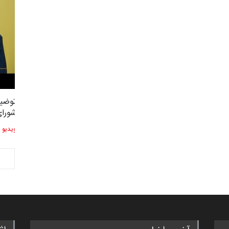
توضیحات استاد دوست محمدی عضو
توضیح
2,604
3
شورای هنری…
شورای
ویدیو
ویدیو