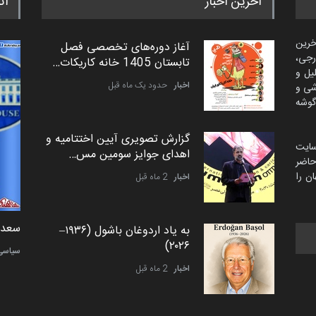
آخرین اخبار
اث
خرین
آغاز دوره‌های تخصصی فصل
رجی،
تابستان 1405 خانه کاریکات…
لیل و
اخبار
حدود یک ماه قبل
شی و
گوشه
گزارش تصویری آیین اختتامیه و
سایت
اهدای جوایز سومین مس…
اضر
ن را
اخبار
2 ماه قبل
دمیر نواک از کرواسی
سعد ا
به یاد اردوغان باشول (۱۹۳۶–
۲۰۲۶)
کارتون
سیاسی
اخبار
2 ماه قبل