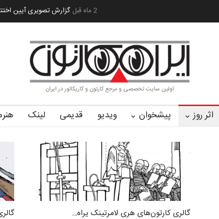
 کا…
2 ماه قبل
رویداد کارگاهی کارتون و پوستر «ایران سربلند»…
به یاد اردوغ
اولین سایت تخصصی و مرجع کارتون و کاریکاتور در ایران
اثر روز
پیشخوان
ویدیو
قدیمی
لینک
هنرم
گالری کارتون‌های هری لامرتینک یراه…
گالری