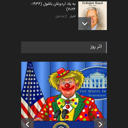
به یاد اردوغان باشول (۱۹۳۶–
۲۰۲۶)
اخبار
2 ماه قبل
رویداد کارگاهی کارتون و پوستر
اثر روز
«ایران سربلند» به ا…
اخبار
5 ماه قبل
فراخوان رویداد کارگاهی کارتون و
پوستر "ایران سربل…
اخبار
6 ماه قبل
تسلیت به همکار | سهراب خیری
اخبار
6 ماه قبل