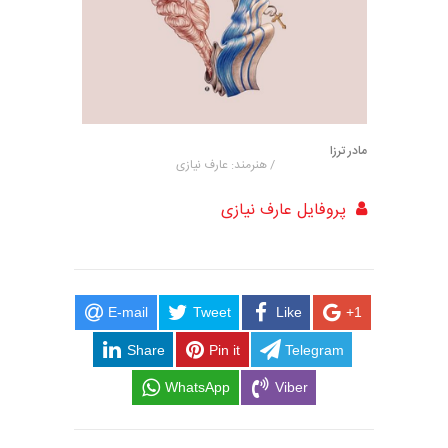
مادر ترزا
/ هنرمند: عارف نیازی
پروفایل عارف نیازی
E-mail
Tweet
Like
+1
Share
Pin it
Telegram
WhatsApp
Viber