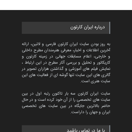
452
گالری
حدود یک ماه قبل
پنجمین مسابقۀ بین‌المللی
درباره ایران کارتون
کارتون CARTUNION ، …
مهلت
3 ماه دیگر
به روز بودن سایت ایران کارتون فارسی و لاتین، ارائه
آخرین اطلاعات و اخبار، معرفی هنرمندان مطرح داخلی
و خارجی، اعلام مسابقات جهانی در زمینه کارتون و
کاریکاتور و تحلیل و بررسی آثار مطرح در این ارتباط ،
جشنواره بین‌المللی کارتون
مدارس پرتغال، ۲۰۲۷
نمایش فیلم های آموزشی و گذاشتن هزاران تصویر در
گالری های این سایت تنها گوشه ای از فعالیت های این
مهلت
4 ماه دیگر
سایت هنری است.
سایت ایران کارتون سه بار تاکنون رتبه اول در بین
سایت های تخصصی را از آن خود کرده است و در حال
پنجمین مسابقۀ بین‌المللی
حاضر بالاترین جایگاه در بین سایت های تخصصی
کارتون طنز «کلاه‌ای…
ایران و جهان را داراست.
مهلت
5 ماه دیگر
با ما در تماس باشید