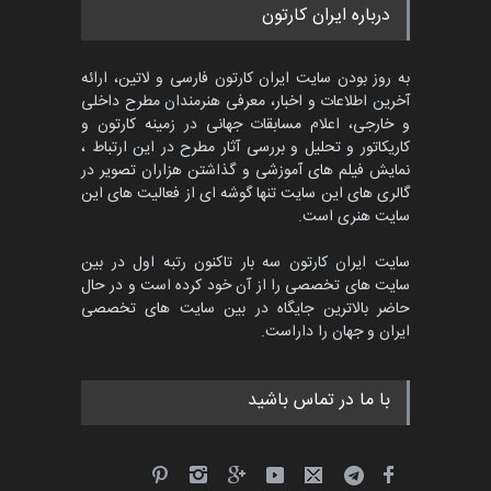
مسابقه بین‌المللی کارتون آیدین
درباره ایران کارتون
دوغان، ترکیه،…
مهلت
2 ماه دیگر
به روز بودن سایت ایران کارتون فارسی و لاتین، ارائه
آخرین اطلاعات و اخبار، معرفی هنرمندان مطرح داخلی
و خارجی، اعلام مسابقات جهانی در زمینه کارتون و
کاریکاتور و تحلیل و بررسی آثار مطرح در این ارتباط ،
مسابقۀ بین‌المللی کارتون و
کاریکاتور «البغلی…
نمایش فیلم های آموزشی و گذاشتن هزاران تصویر در
گالری های این سایت تنها گوشه ای از فعالیت های این
مهلت
3 ماه دیگر
سایت هنری است.
سایت ایران کارتون سه بار تاکنون رتبه اول در بین
سایت های تخصصی را از آن خود کرده است و در حال
پنجمین مسابقۀ بین‌المللی
حاضر بالاترین جایگاه در بین سایت های تخصصی
کارتون CARTUNION ، …
ایران و جهان را داراست.
مهلت
3 ماه دیگر
با ما در تماس باشید
جشنواره بین‌المللی کارتون
مدارس پرتغال، ۲۰۲۷
مهلت
4 ماه دیگر