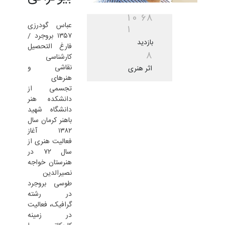
1
0
6
8
عباس گودرزی
1
۱۳۵۷ بروجرد /
بازدید
فارغ التحصیل
8
کارشناسی
نقاشی و
اثر هنری
هنرهای
تجسمی از
دانشکده هنر
دانشگاه شهید
باهنر کرمان سال
۱۳۸۲ آغاز
فعالیت هنری از
سال ۷۲ در
هنرستان خواجه
نصیرالدین
طوسی بروجرد
در رشته
گرافیک، فعالیت
در زمینه