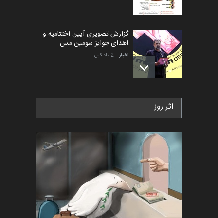
گزارش تصویری آیین اختتامیه و
اهدای جوایز سومین مس…
اخبار
2 ماه قبل
به یاد اردوغان باشول (۱۹۳۶–
اثر روز
۲۰۲۶)
اخبار
2 ماه قبل
رویداد کارگاهی کارتون و پوستر
«ایران سربلند» به ا…
اخبار
6 ماه قبل