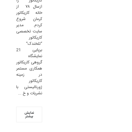
کاریکاتور را
ازسال ۷۸ از
خانه کاریکاتور
کرمان شروع
کردم. مدیر
سایت تخصصی
کاریکاتور
“تلخندک”
برپایی 21
نمایشگاه
گروهی کاریکاتور
همکاری مستمر
در زمینه
کاریکاتور
ژورنالیستی با
نشریات و خ ...
نمایش
بیشتر