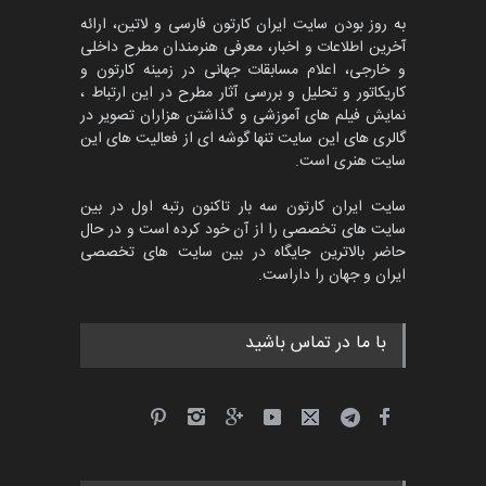
مهلت
3 ماه دیگر
به روز بودن سایت ایران کارتون فارسی و لاتین، ارائه
آخرین اطلاعات و اخبار، معرفی هنرمندان مطرح داخلی
و خارجی، اعلام مسابقات جهانی در زمینه کارتون و
کاریکاتور و تحلیل و بررسی آثار مطرح در این ارتباط ،
مسابقۀ بین‌المللی کارتون و
کاریکاتور «البغلی…
نمایش فیلم های آموزشی و گذاشتن هزاران تصویر در
گالری های این سایت تنها گوشه ای از فعالیت های این
مهلت
3 ماه دیگر
سایت هنری است.
سایت ایران کارتون سه بار تاکنون رتبه اول در بین
سایت های تخصصی را از آن خود کرده است و در حال
جشنواره بین‌المللی کارتون
حاضر بالاترین جایگاه در بین سایت های تخصصی
مدارس پرتغال، ۲۰۲۷
ایران و جهان را داراست.
مهلت
4 ماه دیگر
با ما در تماس باشید
پنجمین مسابقۀ بین‌المللی
کارتون طنز «کلاه‌ای…
مهلت
5 ماه دیگر