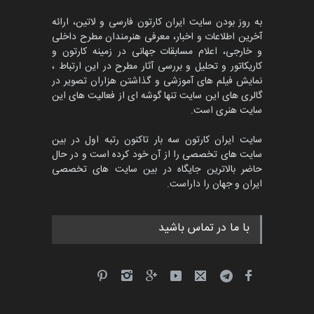
مهلت
3 ماه دیگر
به روز بودن سایت ایران کارتون فارسی و لاتین، ارائه
آخرین اطلاعات و اخبار، معرفی هنرمندان مطرح داخلی
و خارجی، اعلام مسابقات جهانی در زمینه کارتون و
کاریکاتور و تحلیل و بررسی آثار مطرح در این ارتباط ،
جشنواره بین‌المللی کارتون
مدارس پرتغال، ۲۰۲۷
نمایش فیلم های آموزشی و گذاشتن هزاران تصویر در
گالری های این سایت تنها گوشه ای از فعالیت های این
مهلت
4 ماه دیگر
سایت هنری است.
سایت ایران کارتون سه بار تاکنون رتبه اول در بین
سایت های تخصصی را از آن خود کرده است و در حال
پنجمین مسابقۀ بین‌المللی
حاضر بالاترین جایگاه در بین سایت های تخصصی
کارتون طنز «کلاه‌ای…
ایران و جهان را داراست.
مهلت
5 ماه دیگر
با ما در تماس باشید