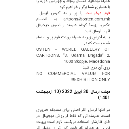
همراه بوده‌اید. امسال پنجاه و چهارمین دوره را
با همیاری شما برگزار خواهیم کرد.
فرم درخواست
را پر و به آدرس ایمیل
artoons@osten.com.mk به انضمام
عکس، رزومۀ کوتاه هنرمند و تصویر دیجیتال
اثر ، ارسال کنید.
یا به آدرس زیر به همراه پرینت فرم پر و امضاء
شده پست کنید:
OSTEN – WORLD GALLERY OF
CARTOONS, “8. Udarna Brigada” 2,
1000 Skopje, Macedonia
روی آن درج کنید:
NO COMMERCIAL VALUE! FOR
EXHIBITION ONLY!!!
مهلت ارسال: 30 آپریل 2022 (10 اردیبهشت
1401)
در انتها ارسال آثار اصلی برای مسابقه ضروری
است، هنرمندانی که فقط از روش دیجیتال در
خلق آثارشان استفاده می‌کنند، لازم است پرینت
آن را به همراه نام خود، کد اثر و امضاء اثر