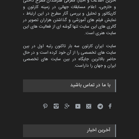
آخرین اطلاعات و اخبار، معرفی هنرمندان مطرح داخلی
و خارجی، اعلام مسابقات جهانی در زمینه کارتون و
کاریکاتور و تحلیل و بررسی آثار مطرح در این ارتباط ،
مسابقۀ بین‌المللی کارتون و
کاریکاتور «البغلی…
نمایش فیلم های آموزشی و گذاشتن هزاران تصویر در
گالری های این سایت تنها گوشه ای از فعالیت های این
مهلت
3 ماه دیگر
سایت هنری است.
سایت ایران کارتون سه بار تاکنون رتبه اول در بین
سایت های تخصصی را از آن خود کرده است و در حال
پنجمین مسابقۀ بین‌المللی
حاضر بالاترین جایگاه در بین سایت های تخصصی
کارتون CARTUNION ، …
ایران و جهان را داراست.
مهلت
3 ماه دیگر
با ما در تماس باشید
جشنواره بین‌المللی کارتون
مدارس پرتغال، ۲۰۲۷
مهلت
4 ماه دیگر
آخرین اخبار
پنجمین مسابقۀ بین‌المللی