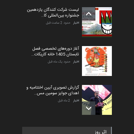
کارتون طنز «کلاه‌ای…
لیست شرکت کنندگان یازدهمین
مهلت
5 ماه دیگر
جشنواره بین‌المللی کا…
اخبار
حدود 2 ساعت قبل
آغاز دوره‌های تخصصی فصل
تابستان 1405 خانه کاریکات…
اخبار
حدود یک ماه قبل
گزارش تصویری آیین اختتامیه و
اهدای جوایز سومین مس…
اخبار
2 ماه قبل
به یاد اردوغان باشول (۱۹۳۶–
اثر روز
۲۰۲۶)