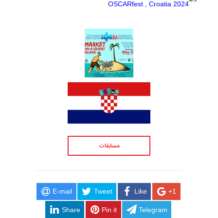
مسابقات
E-mail
Tweet
Like
+1
Share
Pin it
Telegram