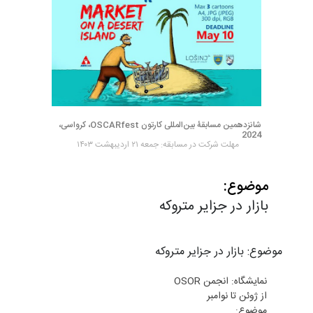
شانزدهمین مسابقۀ بین‌المللی کارتون OSCARfest، کرواسی،
2024
مهلت شرکت در مسابقه: جمعه ۲۱ اردیبهشت ۱۴۰۳
موضوع:
بازار در جزایر متروکه
موضوع: بازار در جزایر متروکه
نمایشگاه: انجمن OSOR
از ژوئن تا نوامبر
موضوع: