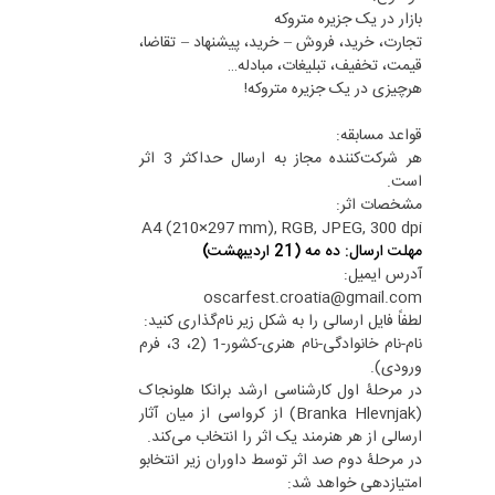
بازار در یک جزیره متروکه
تجارت، خرید، فروش – خرید، پیشنهاد – تقاضا،
قیمت، تخفیف، تبلیغات، مبادله…
هرچیزی در یک جزیره متروکه!
قواعد مسابقه:
هر شرکت‌کننده مجاز به ارسال حداکثر 3 اثر
است.
مشخصات اثر:
A4 (210×297 mm), RGB, JPEG, 300 dpi
مهلت ارسال: ده مه (21 اردیبهشت)
آدرس ایمیل:
oscarfest.croatia@gmail.com
لطفاً فایل ارسالی را به شکل زیر نام‌گذاری کنید:
نام-نام خانوادگی-نام هنری-کشور-1 (2، 3، فرم
ورودی).
در مرحلۀ اول کارشناسی ارشد برانکا هلونجاک
(Branka Hlevnjak) از کرواسی از میان آثار
ارسالی از هر هنرمند یک اثر را انتخاب می‌کند.
در مرحلۀ دوم صد اثر توسط داوران زیر انتخابو
امتیازدهی خواهد شد: