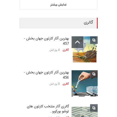
نمایش بیشتر
مهلت
25 روز دیگر
گالری
بیست‌و‌یکمین جشنواره
بین‌المللی کارتون سولین…
بهترین آثار کارتون جهان بخش -
مهلت
25 روز دیگر
457
گالری
4 روز قبل
نمایشگاه بین المللی کارتون”
پرواز پروانه ها …
بهترین آثار کارتون جهان بخش -
مهلت
27 روز دیگر
456
گالری
9 روز قبل
سی و هشتمین مسابقۀ
بین‌المللی کارتون اولنس، …
گالری آثار منتخب کارتون های
مهلت
حدود یک ماه دیگر
توشو بورکوو…