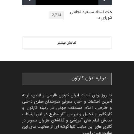
دوغان، ترکیه،…
بهترین آثار کارتون جهان بخش -
مهلت
توضیحات استاد مسعود نجابتی
2 ماه دیگر
453
2,714
عضو شورای ه…
گالری
حدود یک ماه قبل
ویدیو
مسابقۀ بین‌المللی کارتون و
کاریکاتور «البغلی…
نمایش بیشتر
بهترین آثار کارتون جهان بخش -
مهلت
3 ماه دیگر
452
گالری
حدود یک ماه قبل
پنجمین مسابقۀ بین‌المللی
درباره ایران کارتون
کارتون CARTUNION ، …
مهلت
3 ماه دیگر
به روز بودن سایت ایران کارتون فارسی و لاتین، ارائه
آخرین اطلاعات و اخبار، معرفی هنرمندان مطرح داخلی
و خارجی، اعلام مسابقات جهانی در زمینه کارتون و
کاریکاتور و تحلیل و بررسی آثار مطرح در این ارتباط ،
جشنواره بین‌المللی کارتون
مدارس پرتغال، ۲۰۲۷
نمایش فیلم های آموزشی و گذاشتن هزاران تصویر در
گالری های این سایت تنها گوشه ای از فعالیت های این
مهلت
4 ماه دیگر
سایت هنری است.