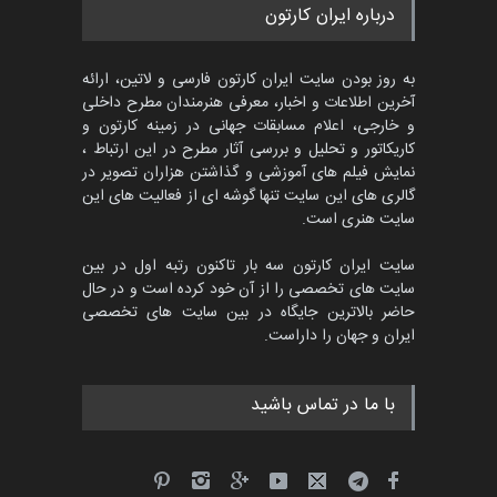
پنجمین مسابقۀ بین‌المللی
درباره ایران کارتون
کارتون CARTUNION ، …
مهلت
3 ماه دیگر
به روز بودن سایت ایران کارتون فارسی و لاتین، ارائه
آخرین اطلاعات و اخبار، معرفی هنرمندان مطرح داخلی
و خارجی، اعلام مسابقات جهانی در زمینه کارتون و
کاریکاتور و تحلیل و بررسی آثار مطرح در این ارتباط ،
جشنواره بین‌المللی کارتون
مدارس پرتغال، ۲۰۲۷
نمایش فیلم های آموزشی و گذاشتن هزاران تصویر در
گالری های این سایت تنها گوشه ای از فعالیت های این
مهلت
4 ماه دیگر
سایت هنری است.
سایت ایران کارتون سه بار تاکنون رتبه اول در بین
سایت های تخصصی را از آن خود کرده است و در حال
پنجمین مسابقۀ بین‌المللی
حاضر بالاترین جایگاه در بین سایت های تخصصی
کارتون طنز «کلاه‌ای…
ایران و جهان را داراست.
مهلت
5 ماه دیگر
با ما در تماس باشید