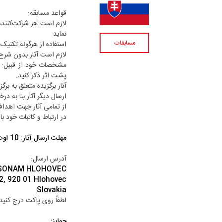
قواعد مسابقه:
نماید.
مسابقات
استفاده از هرگونه تکنیک
لازم است آثار بدون شرح 
مشخصات خود از قبیل: ن
پشت اثر ذکر کنید.
آثار برگزیده متعلق به برگز
ارسال دیگر آثار بنا به د
از تمامی آثار جهت اهداف
در ارتباط‌ و کاتبات خود با
مهلت ارسال آثار: 10 اوت (19 مرداد)
آدرس ارسال:
ERSONAM HLOHOVEC
52, 920 01 Hlohovec
Slovakia
لطفاً روی پاکت درج کنید: ŠTACKÝ TŔŇ 2022
جوایز: