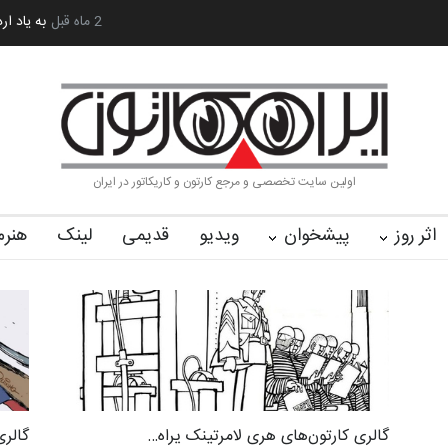
آغاز دوره‌های تخصصی فصل تابستان 1405 خانه کا…
2 ماه قبل
رویداد کارگاهی کارتون
اولین سایت تخصصی و مرجع کارتون و کاریکاتور در ایران
اثر روز
پیشخوان
ویدیو
قدیمی
لینک
هنرم
گالری کارتون‌های هری لامرتینک یراه…
گالری