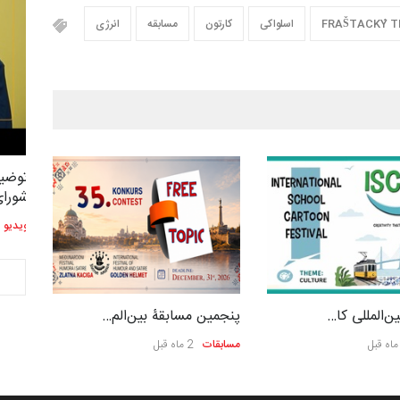
FRAŠTACKÝ T
اسلواکی
کارتون
مسابقه
انرژی
توضیحات استاد دوست محمدی عضو
توضیح
2,604
3
شورای هنری…
شورای
ویدیو
ویدیو
ن‌المللی کا…
پنجمین مسابقۀ بین‌الم…
مسابقات
2 ماه قبل