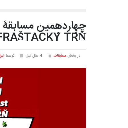
چهاردهمین مسابقۀ بی
FRAŠTACKÝ TŔŇ ، اسلواکی، 022
در بخش
مسابقات
4 سال قبل
توسط
ایر