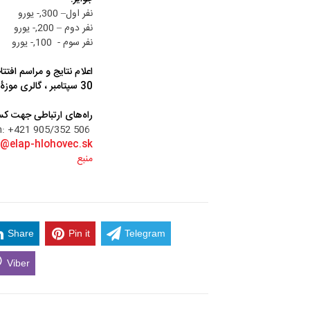
نفر اول– 300,- یورو
نفر دوم – 200,- یورو
نفر سوم - 100,- یورو
اعلام نتایج و مراسم افتتا
30 سپتامبر ، گالری موزۀ Homeland
راه‌های ارتباطی جهت کس
František Bojničan: +421 905/352 506,
o@elap-hlohovec.sk
منبع
Share
Pin it
Telegram
Viber