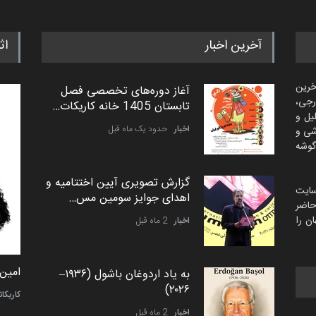
آخرین اخبار
اث
خرین
آغاز دوره‌های تخصصی فصل
رجی،
تابستان 1405 خانه کاریکات…
لیل و
اخبار
حدود یک ماه قبل
شی و
گوشه
گزارش تصویری آیین اختتامیه و
سایت
اهدای جوایز سومین مس…
اضر
ن را
اخبار
2 ماه قبل
سعد المهندی از قطر
امین 
به یاد اردوغان باشول (۱۹۳۶–
۲۰۲۶)
سیاسی
کاریکات
اخبار
2 ماه قبل