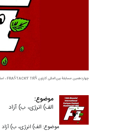
چهاردهمین مسابقۀ بین‌المللی کارتون FRAŠTACKÝ TŔŇ ، اسلواکی، 2022
موضوع:
الف) انرژی، ب) آزاد
موضوع: الف) انرژی، ب) آزاد