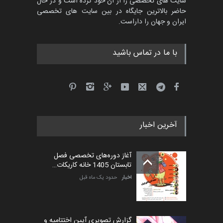
سایت های تخصصی را از آن خود کرده است و در حال
مسابقۀ بین‌المللی کارتون و
حاضر بالاترین جایگاه در بین سایت های تخصصی
کاریکاتور «البغلی…
ایران و جهان را داراست.
مهلت
3 ماه دیگر
با ما در تماس باشید
جشنواره بین‌المللی کارتون
مدارس پرتغال، ۲۰۲۷
مهلت
4 ماه دیگر
آخرین اخبار
پنجمین مسابقۀ بین‌المللی
کارتون طنز «کلاه‌ای…
آغاز دوره‌های تخصصی فصل
مهلت
5 ماه دیگر
تابستان 1405 خانه کاریکات…
اخبار
حدود یک ماه قبل
گزارش تصویری آیین اختتامیه و