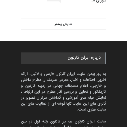
عضو شورای ه…
گالری
حدود یک ماه قبل
ویدیو
اولین مسابقۀ بین‌المللی کارتون
کتابخانۀ ممتا…
نمایش بیشتر
بهترین آثار کارتون جهان بخش -
مهلت
2 ماه دیگر
452
گالری
حدود یک ماه قبل
مسابقه بین‌المللی کارتون آیدین
درباره ایران کارتون
دوغان، ترکیه،…
مهلت
2 ماه دیگر
به روز بودن سایت ایران کارتون فارسی و لاتین، ارائه
آخرین اطلاعات و اخبار، معرفی هنرمندان مطرح داخلی
و خارجی، اعلام مسابقات جهانی در زمینه کارتون و
کاریکاتور و تحلیل و بررسی آثار مطرح در این ارتباط ،
پنجمین مسابقۀ بین‌المللی
کارتون CARTUNION ، …
نمایش فیلم های آموزشی و گذاشتن هزاران تصویر در
گالری های این سایت تنها گوشه ای از فعالیت های این
مهلت
3 ماه دیگر
سایت هنری است.
سایت ایران کارتون سه بار تاکنون رتبه اول در بین