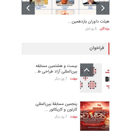
هیئت داوران یازدهمین …
برندگان
5 روز قبل
فراخوان
بیست و هشتمین مسابقه
بین‌المللی آزاد طراحی ط…
مهلت
7 روز دیگر
پنجمین مسابقۀ بین‌المللی
کارتون و کاریکاتور …
مهلت
7 روز دیگر