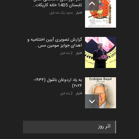
تابستان 1405 خانه کاریکات…
اخبار
حدود یک ماه قبل
گزارش تصویری آیین اختتامیه و
اهدای جوایز سومین مس…
اخبار
2 ماه قبل
به یاد اردوغان باشول (۱۹۳۶–
۲۰۲۶)
اخبار
2 ماه قبل
رویداد کارگاهی کارتون و پوستر
اثر روز
«ایران سربلند» به ا…
اخبار
5 ماه قبل