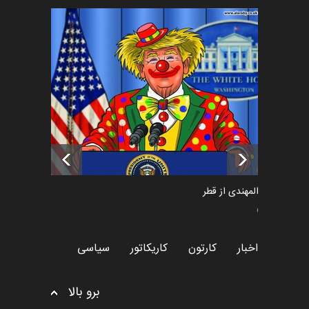
فراخوان رویداد کارگاهی کارتون و
پوستر "ایران سربل…
اخبار
6 ماه قبل
تسلیت به همکار | سهراب خیری
اخبار
6 ماه قبل
سعد المهندی از قطر
سیاسی
اخبار
کارتون
کاریکاتور
سیاسی
برو بالا