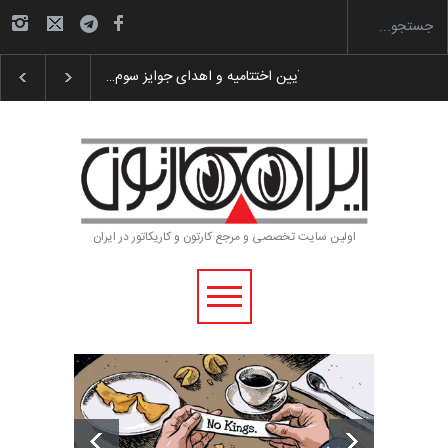
 پوستر «ایران سربلند»…
به یاد اردوغان باشول (۱۹۳۶–۲۰۲۶)
گزارش تصویری آ
اولین سایت تخصصی و مرجع کارتون و کاریکاتور در ایران