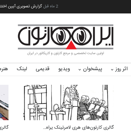
ایران سربلند»…
به یاد اردوغان باشول (۱۹۳۶–۲۰۲۶)
2 ماه قبل
گزارش تصویری آیین اختت
اولین سایت تخصصی و مرجع کارتون و کاریکاتور در ایران
اثر روز
پیشخوان
ویدیو
قدیمی
لینک
هنرم
گالری کارتون‌های هری لامرتینک یراه…
گالری