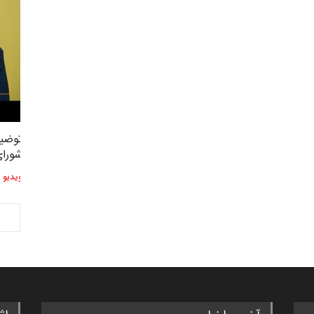
توضیحات استاد دوست محمدی عضو
توضیح
2,604
3
شورای هنری…
شورای
ویدیو
ویدیو