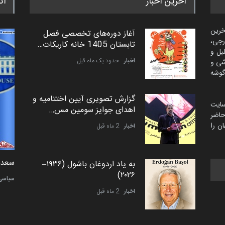
آخرین اخبار
اث
خرین
آغاز دوره‌های تخصصی فصل
رجی،
تابستان 1405 خانه کاریکات…
لیل و
اخبار
حدود یک ماه قبل
شی و
گوشه
گزارش تصویری آیین اختتامیه و
سایت
اهدای جوایز سومین مس…
اضر
ن را
اخبار
2 ماه قبل
دمیر نواک از کرواسی
سعد ا
به یاد اردوغان باشول (۱۹۳۶–
۲۰۲۶)
کارتون
سیاسی
اخبار
2 ماه قبل