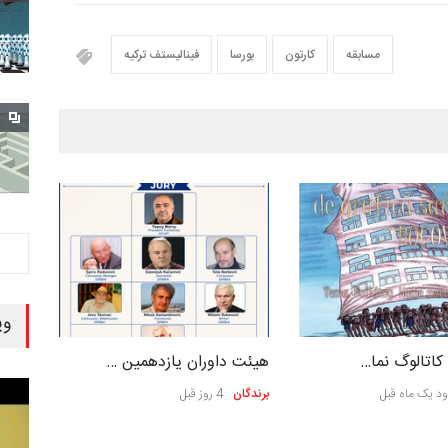
مسابقه
کارتون
بورسا
فینالیستف ترکیه
وی
کاتالوگ نما…
هیئت داوران یازدهمین …
د یک ماه قبل
برندگان
4 روز قبل