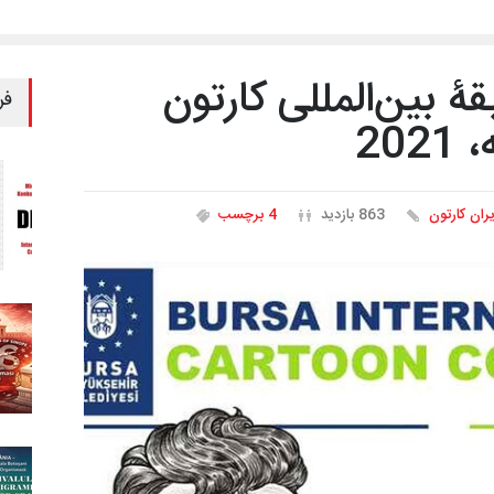
ۀ بین‌المللی کارتون
فر
20
یران کارتون
863 بازدید
4 برچسب