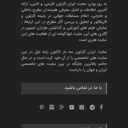
به روز بودن سایت ایران کارتون فارسی و لاتین، ارائه
آخرین اطلاعات و اخبار، معرفی هنرمندان مطرح داخلی
و خارجی، اعلام مسابقات جهانی در زمینه کارتون و
کاریکاتور و تحلیل و بررسی آثار مطرح در این ارتباط ،
پنجمین مسابقۀ بین‌المللی
کارتون CARTUNION ، …
نمایش فیلم های آموزشی و گذاشتن هزاران تصویر در
گالری های این سایت تنها گوشه ای از فعالیت های این
مهلت
3 ماه دیگر
سایت هنری است.
سایت ایران کارتون سه بار تاکنون رتبه اول در بین
سایت های تخصصی را از آن خود کرده است و در حال
مسابقۀ بین‌المللی کارتون و
حاضر بالاترین جایگاه در بین سایت های تخصصی
کاریکاتور «البغلی…
ایران و جهان را داراست.
مهلت
3 ماه دیگر
با ما در تماس باشید
جشنواره بین‌المللی کارتون
مدارس پرتغال، ۲۰۲۷
مهلت
4 ماه دیگر