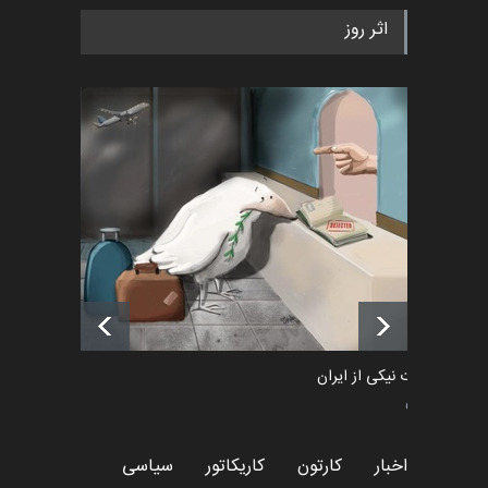
به یاد اردوغان باشول (۱۹۳۶–
اثر روز
۲۰۲۶)
اخبار
2 ماه قبل
رویداد کارگاهی کارتون و پوستر
«ایران سربلند» به ا…
اخبار
6 ماه قبل
فراخوان رویداد کارگاهی کارتون و
پوستر "ایران سربل…
اخبار
6 ماه قبل
طراوت نیکی از ایران
سیاسی
اخبار
کارتون
کاریکاتور
سیاسی