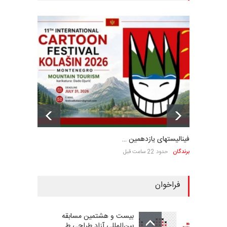
فینالیستهای یازدهمین …
برندگان
حدود 22 ساعت قبل
فراخوان
بیست و هشتمین مسابقه
بین‌المللی آزاد طراحی ط…