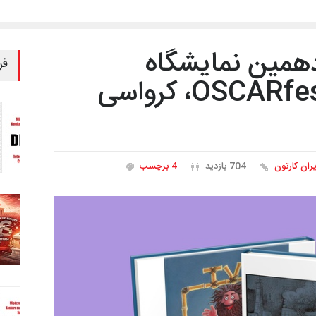
همین نمایشگاه
فر
بین‌المللی کارتون OSCARfest، کرواسی
یران کارتون
704 بازدید
4 برچسب