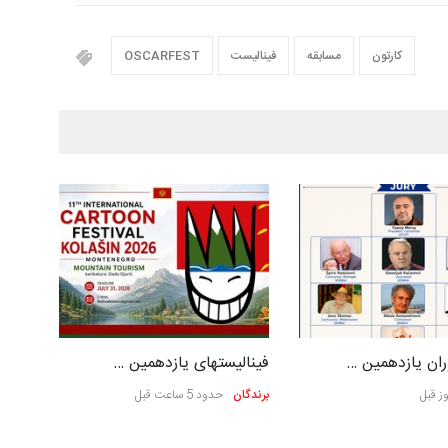
کارتون
مسابقه
فینالیست
OSCARFEST
ان یازدهمین …
فینالیستهای یازدهمین …
برندگان
حدود 5 ساعت قبل