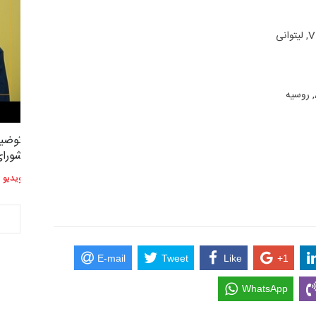
ی
توضیحات استاد دوست محمدی عضو
توضیح
2,614
3
شورای هنری…
شورای
ویدیو
ویدیو
E-mail
Tweet
Like
+1
WhatsApp