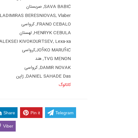
SAVA BABIĆ, صربستان
VLADIMIRAS BERESNIOVAS, Vlaber, لیتوان
FRANO CEBALO, کرواسی
HENRYK CEBULA, لهستان
ALEKSEI KIVOKOURTSEV, Lexa-xa, روسیه
JOŠKO MARUŠIĆ,کرواسی
TVG MENON, هند
"مرز" و حریم شخصی
,434
DAMIR NOVAK, کرواسی
ویدیو
DANIEL SAHADE Das, ژاپن
کاتالوگ
Share
Pin it
Telegram
Viber