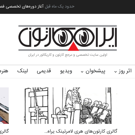
ه بین‌المل…
به یاد اردوغان باشول (۱۹۳۶–۲۰۲۶)
حدود یک ماه قبل
گزارش تصویری آیین اختتا
اولین سایت تخصصی و مرجع کارتون و کاریکاتور در ایران
اثر روز
پیشخوان
ویدیو
قدیمی
لینک
هنرم
گالری کارتون‌های هری لامرتینک یراه…
گالری