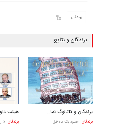
برندگان
برندگان و نتایج
مین مسابق…
برندگان و کاتالوگ نما…
هیئت داور
برندگان
حدود یک ماه قبل
برندگان
6 روز قبل