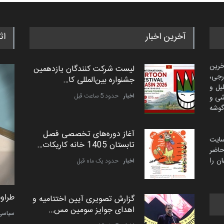
آخرین اخبار
اث
خرین
لیست شرکت کنندگان یازدهمین
رجی،
جشنواره بین‌المللی کا…
لیل و
اخبار
حدود 5 ساعت قبل
شی و
گوشه
آغاز دوره‌های تخصصی فصل
سایت
تابستان 1405 خانه کاریکات…
اضر
ن را
اخبار
حدود یک ماه قبل
طراوت نیکی از ایران
طراوت
گزارش تصویری آیین اختتامیه و
اهدای جوایز سومین مس…
کارتون
سیاسی