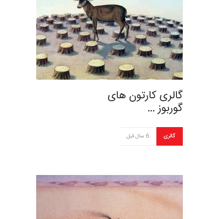
گالری کارتون های
گوربوز …
گالری
6 سال قبل