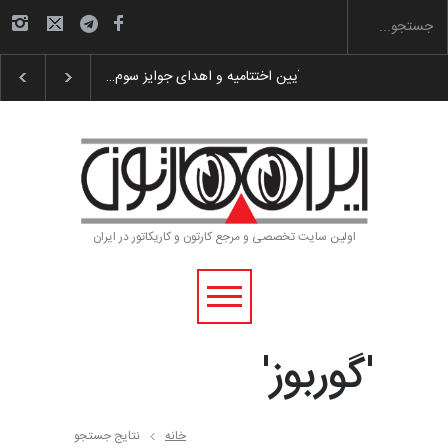
 پوستر «ایران سربلند»…
به یاد اردوغان باشول (۱۹۳۶–۲۰۲۶)
اولین سایت تخصصی و مرجع کارتون و کاریکاتور در ایران
'گوربوز'
خانه
نتایج جستجو