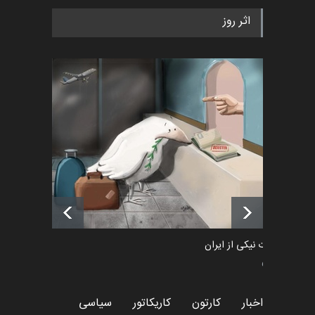
به یاد اردوغان باشول (۱۹۳۶–
اثر روز
۲۰۲۶)
اخبار
2 ماه قبل
رویداد کارگاهی کارتون و پوستر
«ایران سربلند» به ا…
اخبار
6 ماه قبل
فراخوان رویداد کارگاهی کارتون و
پوستر "ایران سربل…
اخبار
6 ماه قبل
طراوت نیکی از ایران
سیاسی
اخبار
کارتون
کاریکاتور
سیاسی