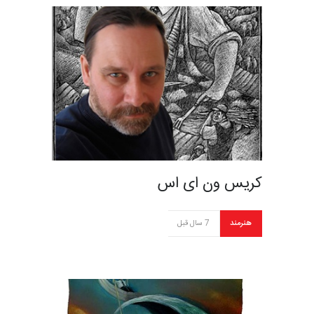
کریس ون ای اس
هنرمند
7 سال قبل