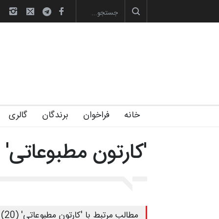
صویری آیین اختتامیه و اهدای جوایز سوم…
آغاز دوره‌های تخصصی فصل تابستان 1405 خانه
خانه
فراخوان
برندگان
گالری
'کارتون مطبوعاتی'
مطالب مرتبط با 'کارتون مطبوعاتی' (20)