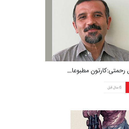
 رحمتی:کارتون مطبوعا…
6 سال قبل