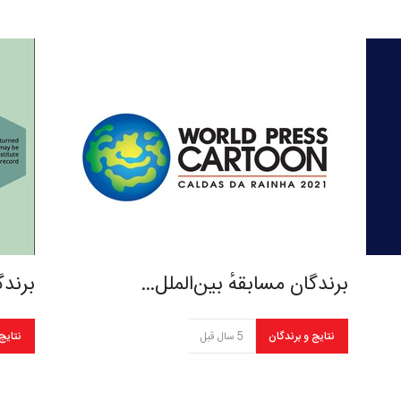
برندگان مسابقهٔ بین‌الملل…
برندگ
نتایج و برندگان
5 سال قبل
نتایج