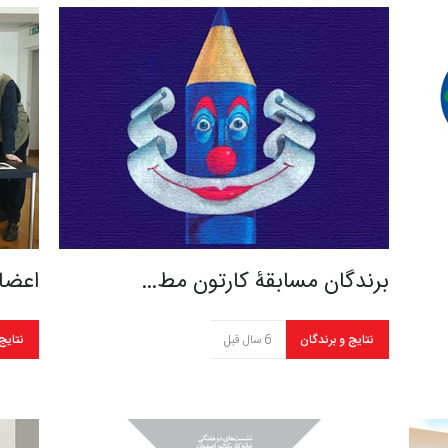
برندگان مسابقۀ کارتون مط…
اعضا
نتایج و برندگان
6 سال قبل
نتایج