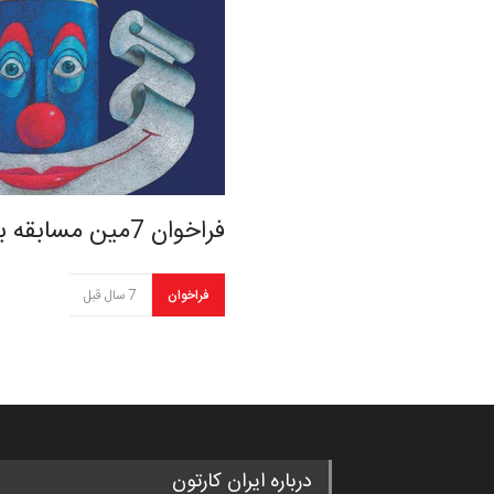
فراخوان 7مین مسابقه بین …
فراخوان
7 سال قبل
درباره ایران کارتون