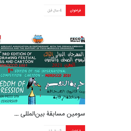
فراخوان
4 سال قبل
سومین مسابقۀ بین‌المللی …