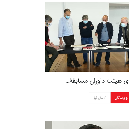
ی هیئت داوران مسابقۀ…
 و برندگان
5 سال قبل