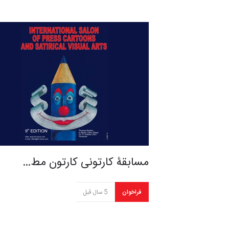
مسابقۀ کارتونی کارتون مط…
فراخوان
5 سال قبل