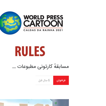
مسابقهٔ کارتونی مطبوعات …
فراخوان
6 سال قبل