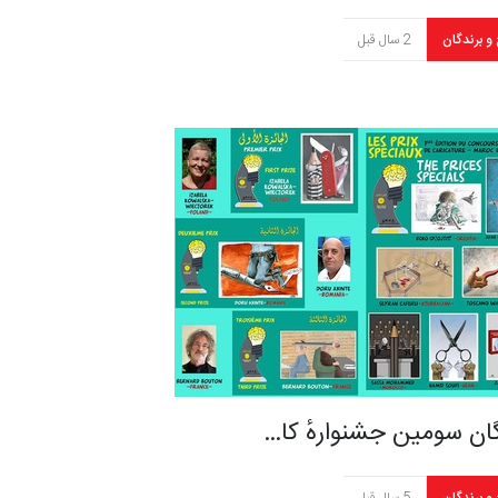
 و برندگان
2 سال قبل
ان سومین جشنوارهٔ کا…