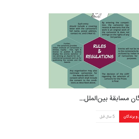
ان مسابقۀ بین‌الملل…
 و برندگان
5 سال قبل