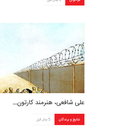
فراخوان
5 سال قبل
علی شافعی، هنرمند کارتون…
نتایج و برندگان
5 سال قبل