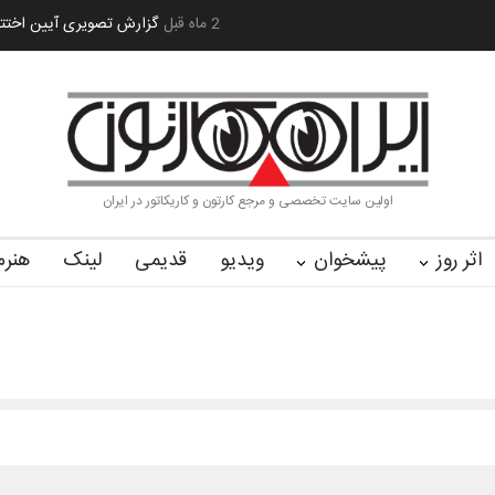
 کا…
2 ماه قبل
رویداد کارگاهی کارتون و پوستر «ایران سربلند»…
به یاد اردوغ
اولین سایت تخصصی و مرجع کارتون و کاریکاتور در ایران
اثر روز
پیشخوان
ویدیو
قدیمی
لینک
هنرم