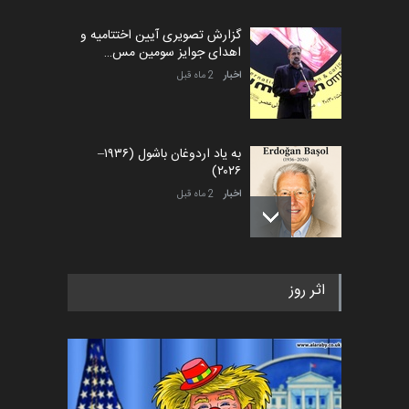
گزارش تصویری آیین اختتامیه و
اهدای جوایز سومین مس…
اخبار
2 ماه قبل
به یاد اردوغان باشول (۱۹۳۶–
۲۰۲۶)
اخبار
2 ماه قبل
رویداد کارگاهی کارتون و پوستر
اثر روز
«ایران سربلند» به ا…
اخبار
6 ماه قبل
فراخوان رویداد کارگاهی کارتون و