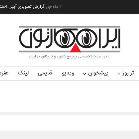
«ایران سربلند»…
به یاد اردوغان باشول (۱۹۳۶–۲۰۲۶)
2 ماه قبل
گزارش تصویری آیین اخت
اولین سایت تخصصی و مرجع کارتون و کاریکاتور در ایران
اثر روز
پیشخوان
ویدیو
قدیمی
لینک
هنرم