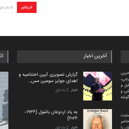
کاریکاتور
6 سال قبل
آخرین اخبار
اث
خرین
گزارش تصویری آیین اختتامیه و
رجی،
اهدای جوایز سومین مس…
لیل و
اخبار
2 ماه قبل
شی و
گوشه
به یاد اردوغان باشول (۱۹۳۶–
سایت
۲۰۲۶)
اضر
ن را
اخبار
2 ماه قبل