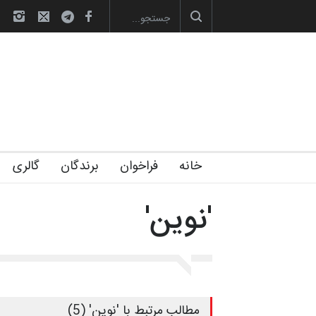
ه‌های تخصصی فصل تابستان 1405 خانه کا…
رویداد کارگاهی کارتون و پوستر 
خانه
فراخوان
برندگان
گالری
'نوین'
مطالب مرتبط با 'نوین' (5)