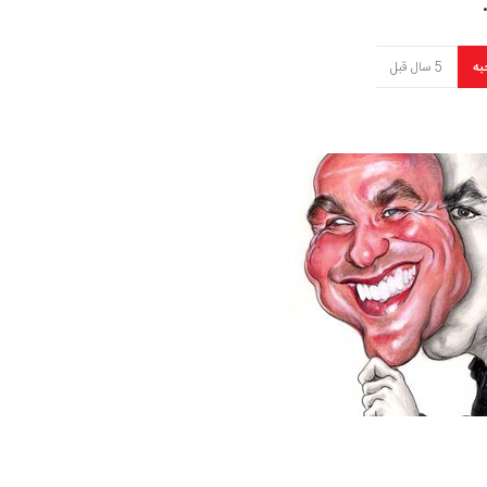
به
5 سال قبل