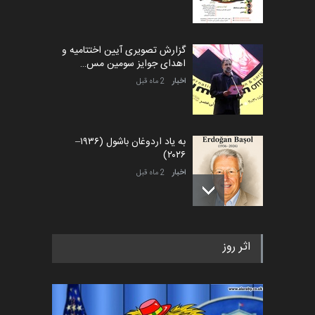
گزارش تصویری آیین اختتامیه و
اهدای جوایز سومین مس…
اخبار
2 ماه قبل
به یاد اردوغان باشول (۱۹۳۶–
۲۰۲۶)
اخبار
2 ماه قبل
رویداد کارگاهی کارتون و پوستر
اثر روز
«ایران سربلند» به ا…
اخبار
5 ماه قبل