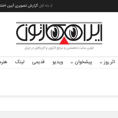
 کا…
2 ماه قبل
رویداد کارگاهی کارتون و پوستر «ایران سربلند»…
به یاد اردوغ
اولین سایت تخصصی و مرجع کارتون و کاریکاتور در ایران
اثر روز
پیشخوان
ویدیو
قدیمی
لینک
هنرم