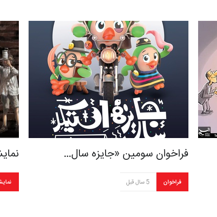
فراخوان سومین «جایزه سال…
نمای
فراخوان
5 سال قبل
نمایش