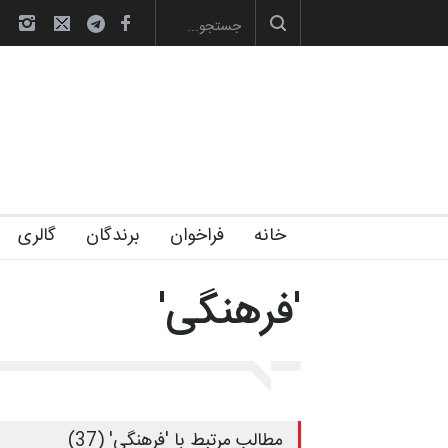
صویری آیین اختتامیه و اهدای جوایز سوم…
آغاز دوره‌های تخصصی فصل تابستان 1405 خانه
خانه
فراخوان
برندگان
گالری
'فرهنگی'
مطالب مرتبط با 'فرهنگی' (37)