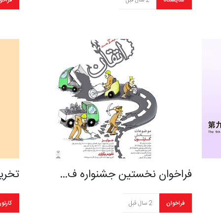
نمایشگاه
2 سال قبل
فراخو
فراخوان نخستین جشنواره ف…
تخری
فراخوان
2 سال قبل
کارتو