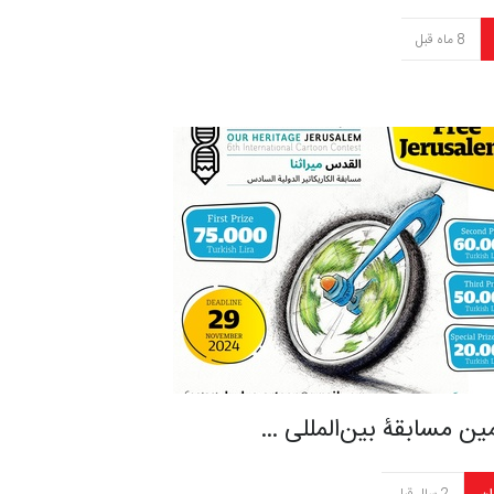
8 ماه قبل
ن مسابقۀ بین‌المللی …