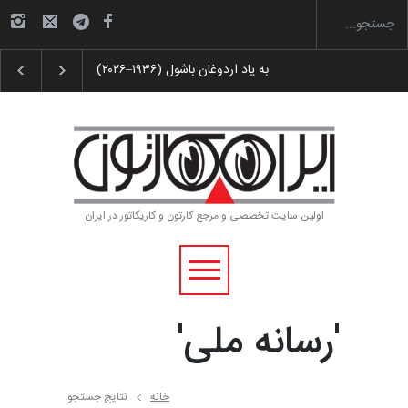
 پوستر «ایران سربلند»…
به یاد اردوغان باشول (۱۹۳۶–۲۰۲۶)
اولین سایت تخصصی و مرجع کارتون و کاریکاتور در ایران
'رسانه ملی'
خانه
نتایج جستجو